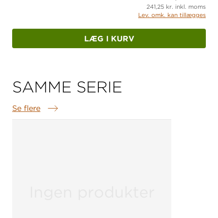
241,25 kr. inkl. moms
Lev. omk. kan tillægges
LÆG I KURV
SAMME SERIE
Se flere
Samme serie
Ingen produkter