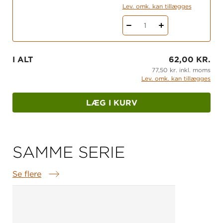
Lev. omk. kan tillægges
1
I ALT
62,00 KR.
77,50 kr. inkl. moms
Lev. omk. kan tillægges
LÆG I KURV
SAMME SERIE
Se flere
Samme serie