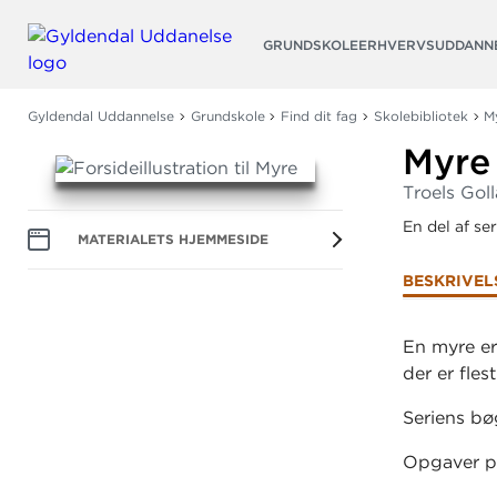
Søg
GRUNDSKOLE
ERHVERVSUDDANN
Gyldendal Uddannelse
Grundskole
Find dit fag
Skolebibliotek
M
Myre
Troels Gol
En del af se
MATERIALETS HJEMMESIDE
BESKRIVEL
En myre er
der er flest
Seriens bøg
Opgaver p