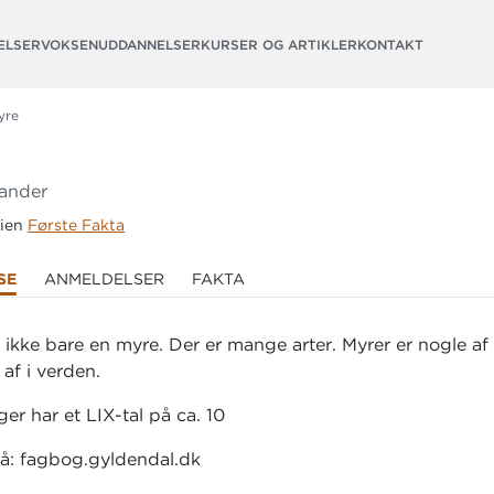
ELSER
VOKSENUDDANNELSER
KURSER OG ARTIKLER
KONTAKT
yre
lander
rien
Første Fakta
SE
ANMELDELSER
FAKTA
 ikke bare en myre. Der er mange arter. Myrer er nogle af
 af i verden.
er har et LIX-tal på ca. 10
å: fagbog.gyldendal.dk