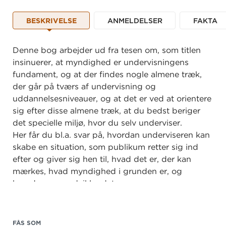
BESKRIVELSE
ANMELDELSER
FAKTA
Denne bog arbejder ud fra tesen om, som titlen
insinuerer, at myndighed er undervisningens
fundament, og at der findes nogle almene træk,
der går på tværs af undervisning og
uddannelsesniveauer, og at det er ved at orientere
sig efter disse almene træk, at du bedst beriger
det specielle miljø, hvor du selv underviser.
Her får du bl.a. svar på, hvordan underviseren kan
skabe en situation, som publikum retter sig ind
efter og giver sig hen til, hvad det er, der kan
mærkes, hvad myndighed i grunden er, og
hvordan man udvikler det.
Bogen kan bruges af både nye undervisere, men
også erfarne undervisere kan bruge den som et
FÅS SOM