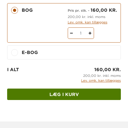
grundlag for at gentænke deres praksis.
BOG
160,00 KR.
Pris pr. stk.
-
Om forfatteren
200,00 kr. inkl. moms
Lev. omk. kan tillægges
Jørn Bjerre har været underviser i næsten 25 år,
og arbejder aktuelt som forsker og underviser i
1
pædagogisk sociologi ved Danmarks institut for
Pædagogik og Uddannelse. Tidligere har
han blandt andet undervist i læring, didaktik og
E-BOG
pædagogik ved læreruddannelserne i Skive og
Aalborg og i samfundsfag og organisatorisk
I ALT
160,00 KR.
læring ved Aalborg Universitet.
200,00 kr. inkl. moms
Lev. omk. kan tillægges
LÆG I KURV