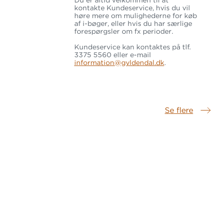
Du er altid velkommen til at
kontakte Kundeservice, hvis du vil
høre mere om mulighederne for køb
af i-bøger, eller hvis du har særlige
forespørgsler om fx perioder.
Kundeservice kan kontaktes på tlf.
3375 5560 eller e-mail
information@gyldendal.dk
.
Se flere
Samme serie