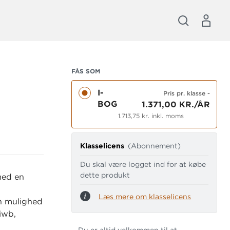
FÅS SOM
I-
Pris pr. klasse
-
BOG
1.371,00 KR./ÅR
1.713,75 kr. inkl. moms
Klasselicens
(Abonnement)
Du skal være logget ind for at købe
dette produkt
med en
Læs mere om klasselicens
en mulighed
iwb,