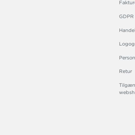
Faktur
GDPR r
Handel
Logog
Person
Retur
Tilgæn
websh