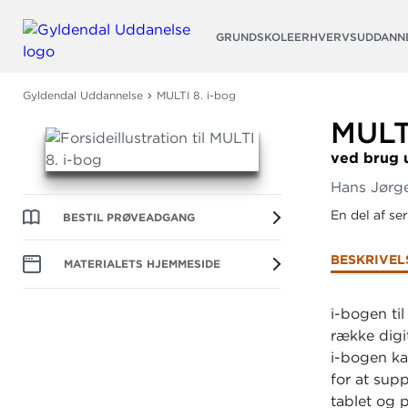
Søg
GRUNDSKOLE
ERHVERVSUDDANN
Gyldendal Uddannelse
MULTI 8. i-bog
MULT
ved brug 
Hans Jørg
En del af se
BESTIL PRØVEADGANG
BESKRIVEL
MATERIALETS HJEMMESIDE
i-bogen ti
række digit
i-bogen ka
for at sup
tablet og p