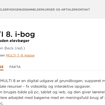
ELSER
VOKSENUDDANNELSER
KURSER OG ARTIKLER
KONTAKT
I 8.
i-bog
uden elevbøger
en Beck
(red.)
rien
MULTI 7.-9. klasse
SE
FAKTA
l MULTI 8 er en digital udgave af grundbogen, supperet 
ale resurser - fx videoklip og interaktive opgaver.
n bruges både på pc, tablet og iwb, og den giver lærer
plere arbejdet med bøgerne med en meningsfuld brug af 
c.