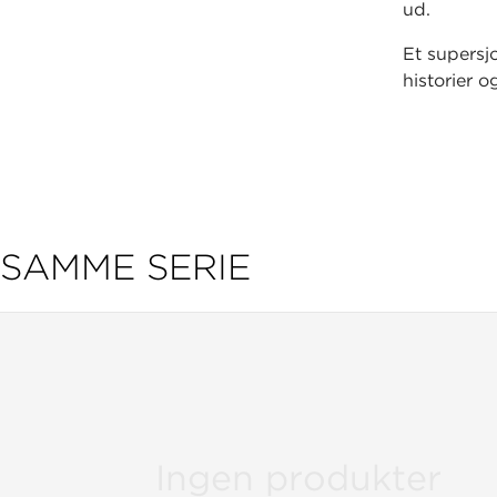
ud.
Et supersj
historier o
SAMME SERIE
Ingen produkter