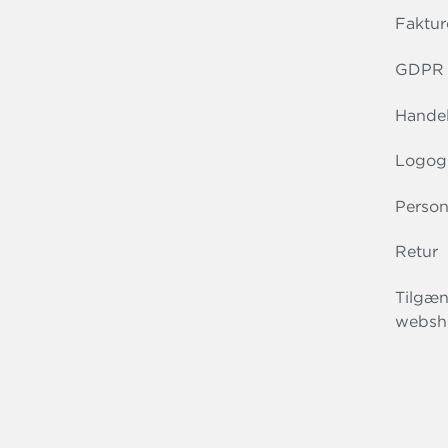
Faktur
GDPR r
Handel
Logog
Person
Retur
Tilgæn
websh