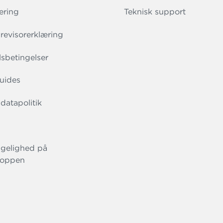
ering
Teknisk support
evisorerklæring
sbetingelser
uides
datapolitik
gelighed på
oppen