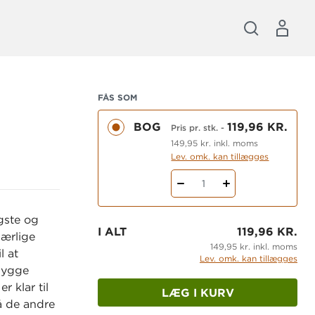
FÅS SOM
BOG
119,96 KR.
Pris pr. stk.
-
149,95 kr. inkl. moms
Lev. omk. kan tillægges
1
gste og
I ALT
119,96 KR.
ærlige
149,95 kr. inkl. moms
l at
Lev. omk. kan tillægges
 bygge
r klar til
LÆG I KURV
å de andre