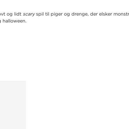
ovt og lidt
scary
spil til piger og drenge, der elsker monst
g halloween.