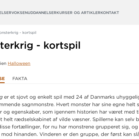
ELSER
VOKSENUDDANNELSER
KURSER OG ARTIKLER
KONTAKT
onsterkrig - kortspil
erkrig - kortspil
rien
Halloween
SE
FAKTA
g
er et sjovt og enkelt spil med 24 af Danmarks uhyggeli
mende sagnmonstre. Hvert monster har sine egne helt s
er og egenskaber, som igennem historien har været med ti
 helt rædselskabinet af vilde væsner. Spillerne kan selv
isse fortællinger, for nu har monstrene grupperet sig, og e
ig mod hinanden. Vinderen er den gruppe, der først kan sl