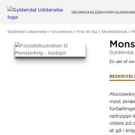
Søg
GRUNDSKOLE
ERHVERVSUDDANN
Gyldendal Uddannelse
Grundskole
Find dit fag
Skolebibliotek
M
Monst
Gyldendal
En del af se
BESKRIVEL
Monsterkri
mest skræm
fortælling
opbygge et
videre på d
at gå i kr