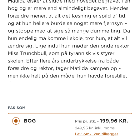
Matilda elsker at sidde med hovedet begravet i en
bog og er mere end almindeligt begavet. Hendes
forældre mener, at alt det læsning er spild af tid,
og at hun hellere burde se noget mere fjernsyn –
og stoppe med at sige så mange dumme ting. Da
hun endelig må komme i skole, tror hun, at alt vil
ændre sig. Lige indtil hun møder den onde rektor
Miss Trunchbull, som på tyrannisk vis styrer
skolen. Efter flere års undertrykkelse fra både
forældre og rektor, tager Matilda kampen op -
men ikke helt på den måde, hun havde forestillet
sig.
En Roald Dahl-klassiker fuld af sort humor,
skøre påfund og et skævt persongalleri. Teksten er
FÅS SOM
nyoversat til denne bogudgave.
BOG
199,96 KR.
Pris pr. stk.
-
249,95 kr. inkl. moms
Lev. omk. kan tillægges