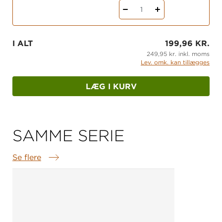
1
I ALT
199,96 KR.
249,95 kr. inkl. moms
Lev. omk. kan tillægges
LÆG I KURV
SAMME SERIE
Se flere
Samme serie