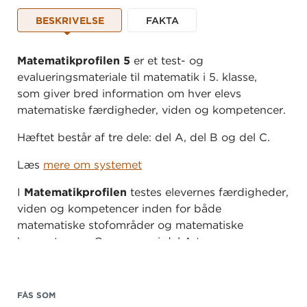
BESKRIVELSE
FAKTA
Matematikprofilen 5
er et test- og
evalueringsmateriale til matematik i 5. klasse,
som giver bred information om hver elevs
matematiske færdigheder, viden og kompetencer.
Hæftet består af tre dele: del A, del B og del C.
Læs
mere om systemet
I
Matematikprofilen
testes elevernes færdigheder,
viden og kompetencer inden for både
matematiske stofområder og matematiske
kompetencer. Opgaverne i del A tager
udgangspunkt i stofområder, opgaverne i del B
tager udgangspunkt i både stofområder og
kompetencer, og opgaverne i del C tager
FÅS SOM