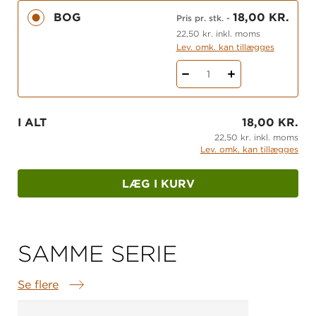
udgangspunkt i kompetencer.
BOG
18,00 KR.
Pris pr. stk.
-
Til
Matematikprofilen
hører også en webdel med
22,50 kr. inkl. moms
bl.a. rettevejledninger, oversigter over elevernes
Lev. omk. kan tillægges
faglige profiler og gode råd til opfølgning på
1
testene.
Få overblik over
alle materialer i systemet
I ALT
18,00 KR.
22,50 kr. inkl. moms
Lev. omk. kan tillægges
LÆG I KURV
SAMME SERIE
Se flere
Samme serie