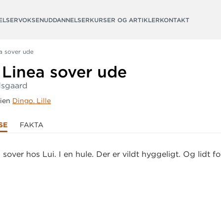
ELSER
VOKSENUDDANNELSER
KURSER OG ARTIKLER
KONTAKT
a sover ude
 Linea sover ude
dsgaard
rien
Dingo. Lille
SE
FAKTA
sover hos Lui. I en hule. Der er vildt hyggeligt. Og lidt for