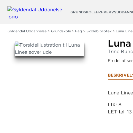
Søg
GRUNDSKOLE
ERHVERVSUDDANN
Gyldendal Uddannelse
Grundskole
Fag
Skolebibliotek
Luna Line
Luna
Trine Bun
En del af se
BESKRIVEL
Luna Linea 
LIX: 8
LET-tal: 13