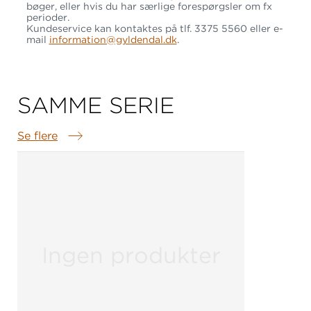
bøger, eller hvis du har særlige forespørgsler om fx
perioder.
Kundeservice kan kontaktes på tlf. 3375 5560 eller e-
mail
information@gyldendal.dk
.
SAMME SERIE
Se flere
Samme serie
Ingen produkter