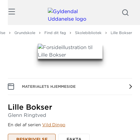
Søg
lse
Grundskole
Find dit fag
Skolebibliotek
Lille Bokser
MATERIALETS HJEMMESIDE
Lille Bokser
Glenn Ringtved
En del af serien
Vild Dingo
BESKRIVELSE
FAKTA