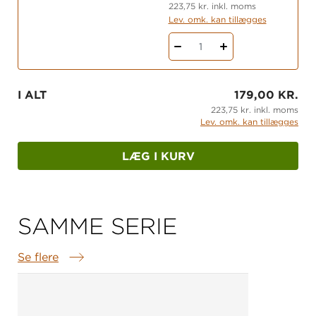
223,75 kr. inkl. moms
Lev. omk. kan tillægges
1
I ALT
179,00 KR.
223,75 kr. inkl. moms
Lev. omk. kan tillægges
LÆG I KURV
SAMME SERIE
Se flere
Samme serie