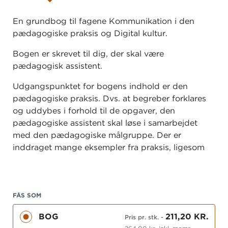
En grundbog til fagene Kommunikation i den
pædagogiske praksis og Digital kultur.
Bogen er skrevet til dig, der skal være
pædagogisk assistent.
Udgangspunktet for bogens indhold er den
pædagogiske praksis. Dvs. at begreber forklares
og uddybes i forhold til de opgaver, den
pædagogiske assistent skal løse i samarbejdet
med den pædagogiske målgruppe. Der er
inddraget mange eksempler fra praksis, ligesom
der præsenteres forskellige redskaber og metoder
til det praktiske arbejde.
Bogen indeholder både klassiske og nyere teorier
FÅS SOM
på området.
BOG
211,20 KR.
Pris pr. stk.
-