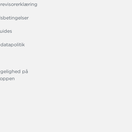
evisorerklæring
sbetingelser
uides
datapolitik
gelighed på
oppen