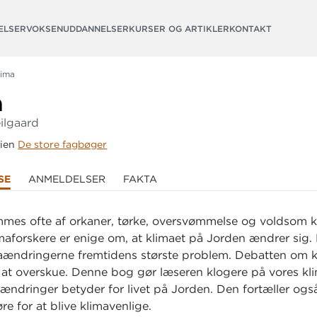
ELSER
VOKSENUDDANNELSER
KURSER OG ARTIKLER
KONTAKT
lima
a
ilgaard
rien
De store fagbøger
SE
ANMELDELSER
FAKTA
mes ofte af orkaner, tørke, oversvømmelse og voldsom ku
maforskere er enige om, at klimaet på Jorden ændrer sig.
maændringerne fremtidens største problem. Debatten om k
at overskue. Denne bog gør læseren klogere på vores kl
ændringer betyder for livet på Jorden. Den fortæller også
re for at blive klimavenlige.