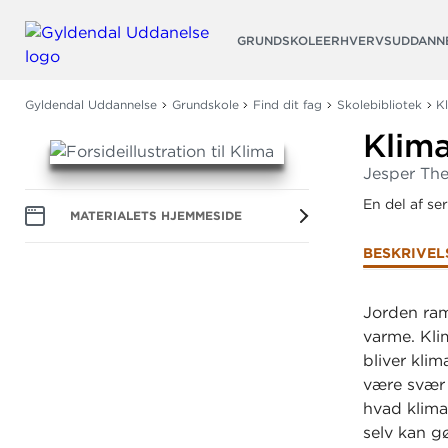
Søg
GRUNDSKOLE
ERHVERVSUDDANN
Gyldendal Uddannelse
Grundskole
Find dit fag
Skolebibliotek
K
Klim
Jesper The
En del af se
MATERIALETS HJEMMESIDE
BESKRIVEL
Jorden ram
varme. Kli
bliver kli
være svær 
hvad klima
selv kan gø