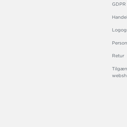
GDPR r
Handel
Logog
Person
Retur
Tilgæn
websh