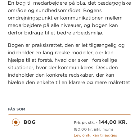
En bog til medarbejdere på bl.a. det pædagogiske
område og sundhedsområdet. Bogens
omdrejningspunkt er kommunikationen mellem
medarbejdere på alle niveauer, og bogen kan
derfor bidrage til et bedre arbejdsmiljø.
Bogen er praksisrettet, den er let tilgængelig og
indeholder en lang række modeller, der kan
hjælpe til at forstå, hvad der sker i forskellige
situationer, hvor der kommunikeres. Desuden
indeholder den konkrete redskaber, der kan
hjælpe den enkelte til en klarere og mere målrettet
kommunikation.
Bogen omhandler bl.a. samarbejde, aktiv lytning,
at kunne sige nej, feedback, konflikter og den
FÅS SOM
vanskelige samtale.
BOG
144,00 KR.
Pris pr. stk.
-
180,00 kr. inkl. moms
Lev. omk. kan tillægges