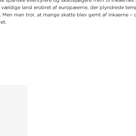
de spanske eventyrere og skattejægere frem til inkaernes 
t vældige land erobret af europæerne, der plyndrede temp
. Men man tror, at mange skatte blev gemt af inkaerne – 
et.
hører opgaver til faglig læsning på
www.fagliglaesning.d