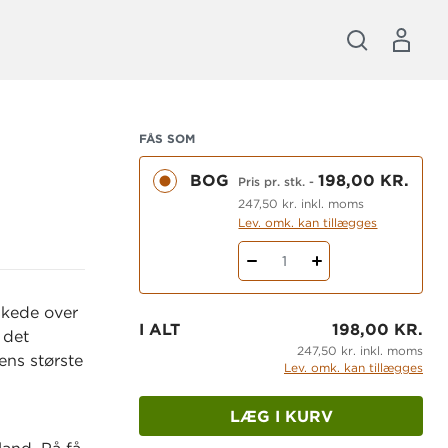
FÅS SOM
BOG
198,00 KR.
Pris pr. stk.
-
247,50 kr. inkl. moms
Lev. omk. kan tillægges
1
rskede over
I ALT
198,00 KR.
 det
247,50 kr. inkl. moms
ens største
Lev. omk. kan tillægges
LÆG I KURV