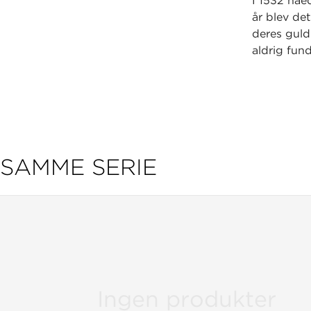
I 1532 nåe
år blev de
deres guld
aldrig fund
Til bogen 
SAMME SERIE
Ingen produkter