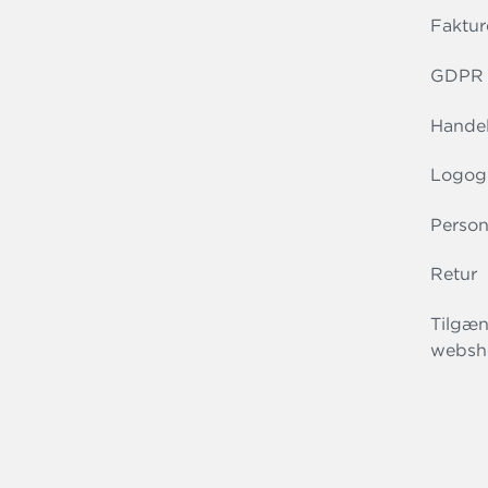
Faktur
GDPR r
Handel
Logog
Person
Retur
Tilgæn
websh