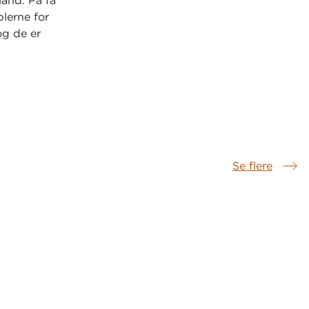
land. På få
lerne for
og de er
k
.
Se flere
Samme serie