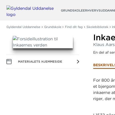
Søg
GRUNDSKOLE
ERHVERVSUDDANN
Gyldendal Uddannelse
Grundskole
Find dit fag
Skolebibliotek
I
Inka
Klaus Aars
En del af se
MATERIALETS HJEMMESIDE
BESKRIVEL
For 800 år
et bjergom
inkaerne at
riger, der 