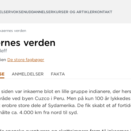
ELSER
VOKSENUDDANNELSER
KURSER OG ARTIKLER
KONTAKT
nkaernes verden
ernes verden
leff
rien
De store fagbøger
SE
ANMELDELSER
FAKTA
 siden var inkaerne blot en lille gruppe indianere, der he
råde ved byen Cuzco i Peru. Men på kun 100 år lykkedes
 erobre store dele af Sydamerika. De fik skabt et af fortid
målte ca. 4.000 km fra nord til syd.