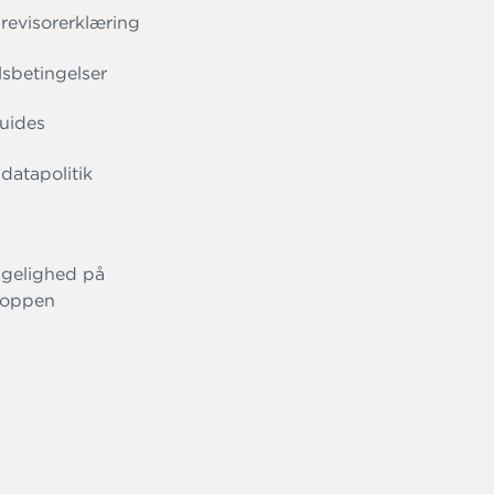
evisorerklæring
sbetingelser
uides
datapolitik
gelighed på
oppen