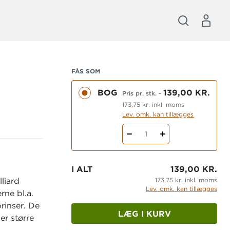
FÅS SOM
BOG
139,00 KR.
Pris pr. stk.
-
173,75 kr. inkl. moms
Lev. omk. kan tillægges
1
I ALT
139,00 KR.
173,75 kr. inkl. moms
liard
Lev. omk. kan tillægges
rne bl.a.
rinser. De
LÆG I KURV
er større