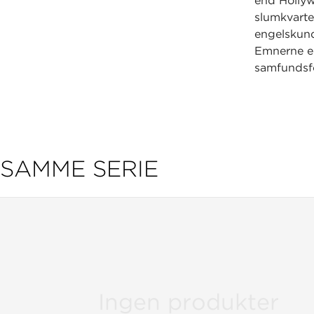
end Hollyw
slumkvart
engelskund
Emnerne er
samfundsfo
SAMME SERIE
Ingen produkter