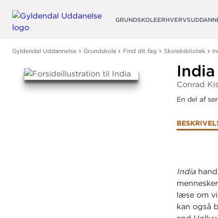
Søg
GRUNDSKOLE
ERHVERVSUDDANN
Gyldendal Uddannelse
Grundskole
Find dit fag
Skolebibliotek
In
India
Conrad Ki
En del af se
BESKRIVEL
India
handl
mennesker 
læse om vi
kan også bl