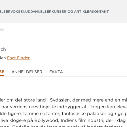
ELSER
VOKSENUDDANNELSER
KURSER OG ARTIKLER
KONTAKT
dia
sch
rien
Fact Finder
SE
ANMELDELSER
FAKTA
er om det store land i Sydasien, der med mere end en mil
har verdens næsthøjeste indbyggertal. I bogen kan eleve
lde tigere, tamme elefanter, fantastiske paladser og rige p
ive klogere på Bollywood, Indiens filmindustri, der i dag 