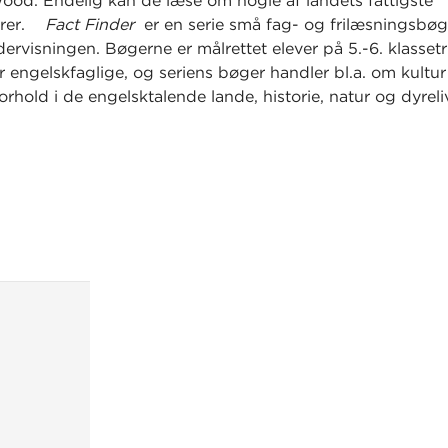
ood. Endelig kan de læse om nogle af landets fattigste
erer.
Fact Finder
er en serie små fag- og frilæsningsbøge
ervisningen. Bøgerne er målrettet elever på 5.-6. klassetr
 engelskfaglige, og seriens bøger handler bl.a. om kultu
rhold i de engelsktalende lande, historie, natur og dyreli