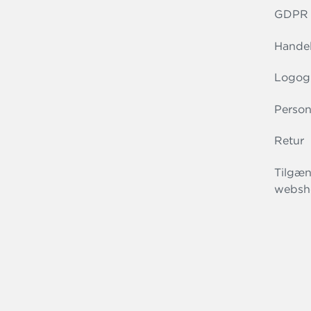
GDPR r
Handel
Logog
Person
Retur
Tilgæn
websh