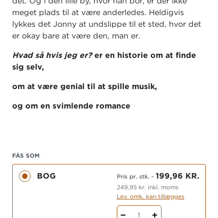
det. Og i den lille by, hvor han bor, er der ikke
meget plads til at være anderledes. Heldigvis
lykkes det Jonny at undslippe til et sted, hvor det
er okay bare at være den, man er.
Hvad så hvis jeg er?
er en historie om at finde
sig selv,
om at være genial til at spille musik,
og om en svimlende romance
på en højskole et sted i Nordjylland.
FÅS SOM
Pressen skriver:
BOG
199,96 KR.
Pris pr. stk.
-
"
Hvad så hvis jeg er?
er et must-read til både
249,95 kr. inkl. moms
unge og voksne. Den er oplagt til forældre til
Lev. omk. kan tillægges
snart-teenagere. En stærk måde at blive mindet
1