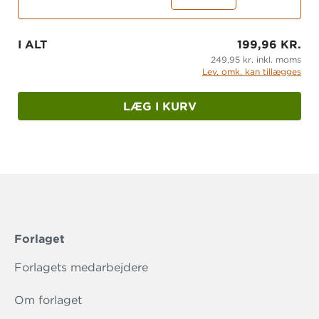
om alle de svære følelser i teenageårene."
- kulturmor.dk
I ALT
199,96 KR.
249,95 kr. inkl. moms
Lev. omk. kan tillægges
LÆG I KURV
Forlaget
Forlagets medarbejdere
Om forlaget