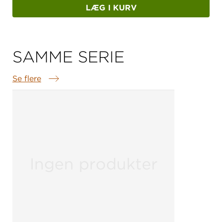
LÆG I KURV
SAMME SERIE
Se flere
Samme serie
Ingen produkter