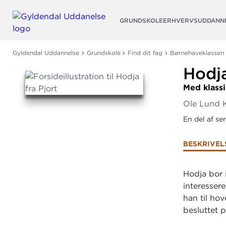
Søg
GRUNDSKOLE
ERHVERVSUDDANN
Gyldendal Uddannelse
Grundskole
Find dit fag
Børnehaveklassen
Hodja
Med klassi
Ole Lund 
En del af se
BESKRIVEL
Hodja bor i
interessere
han til ho
besluttet p