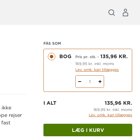
FÅS SOM
BOG
135,96 KR.
Pris pr. stk.
-
169,95 kr. inkl. moms
Lev. omk. kan tillægges
1
I ALT
135,96 KR.
 ikke
169,95 kr. inkl. moms
ppe rejser
Lev. omk. kan tillægges
 fast
LÆG I KURV