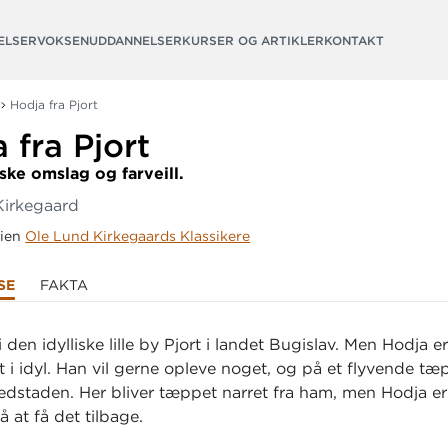
ELSER
VOKSENUDDANNELSER
KURSER OG ARTIKLER
KONTAKT
Hodja fra Pjort
 fra Pjort
ske omslag og farveill.
Kirkegaard
rien
Ole Lund Kirkegaards Klassikere
SE
FAKTA
 den idylliske lille by Pjort i landet Bugislav. Men Hodja er
t i idyl. Han vil gerne opleve noget, og på et flyvende tæ
vedstaden. Her bliver tæppet narret fra ham, men Hodja er
å at få det tilbage.