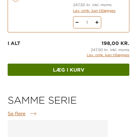
247,50 kr. inkl. moms
Lev. omk. kan tillægges
1
I ALT
198,00 KR.
247,50 kr. inkl. moms
Lev. omk. kan tillægges
LÆG I KURV
SAMME SERIE
Se flere
Samme serie