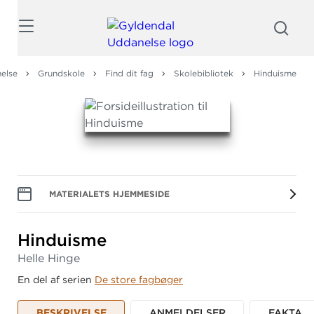
Søg
else
Grundskole
Find dit fag
Skolebibliotek
Hinduisme
MATERIALETS HJEMMESIDE
Hinduisme
Helle Hinge
En del af serien
De store fagbøger
BESKRIVELSE
ANMELDELSER
FAKTA