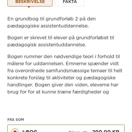
BESKRIVELSE
FAKTA
En grundbog til grundforløb 2 på den
pædagogiske assistentuddannelse.
Bogen er skrevet til elever på grundforløbet til
pædagogisk assistentuddannelse.
Bogen rummer den nødvendige teori i forhold til
målene for uddannelsen. Emnerne spænder vidt
fra overordnede samfundsmæssige temaer til helt
konkrete forslag til aktiviteter og pædagogiske
handlinger. Bogen giver den viden, eleverne har
brug for for at kunne træne færdigheder og
tilegne sig uddannelsens kompetencer.
Bogen findes også som trykt bog. I iBogen finder
du, ud over bogens grundtekster, en masse
FÅS SOM
supplerende materiale i form af fx lydfiler, film,
I-BOG
200,00 KR.
opgaver og mulighed for at tage noter.