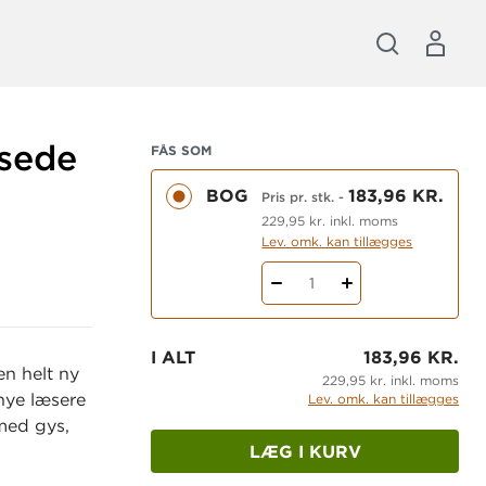
ksede
FÅS SOM
BOG
183,96 KR.
Pris pr. stk.
-
229,95 kr. inkl. moms
Lev. omk. kan tillægges
1
I ALT
183,96 KR.
 en helt ny
229,95 kr. inkl. moms
nye læsere
Lev. omk. kan tillægges
 med gys,
LÆG I KURV