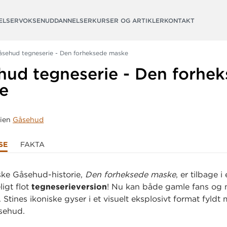
ELSER
VOKSENUDDANNELSER
KURSER OG ARTIKLER
KONTAKT
åsehud tegneserie - Den forheksede maske
hud tegneserie - Den forhe
e
rien
Gåsehud
SE
FAKTA
ske Gåsehud-historie,
Den forheksede maske
, er tilbage i
igt flot
tegneserieversion
! Nu kan både gamle fans og 
 Stines ikoniske gyser i et visuelt eksplosivt format fyldt
sehud.