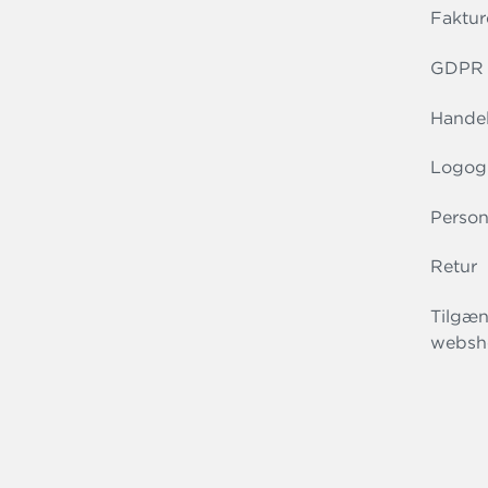
Faktur
GDPR r
Handel
Logog
Person
Retur
Tilgæn
websh