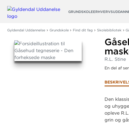
Søg
GRUNDSKOLE
ERHVERVSUDDANN
Gyldendal Uddannelse
Grundskole
Find dit fag
Skolebibliotek
G
Gåse
mask
R.L. Stine
En del af se
BESKRIVEL
Den klassi
og uhyggel
opleve R.L.
grin og gå