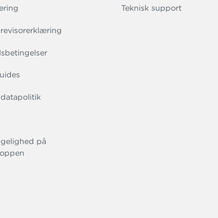
ering
Teknisk support
evisorerklæring
sbetingelser
uides
datapolitik
gelighed på
oppen