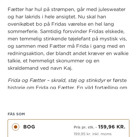
Fætter har hul på strømpen, går med julesweater
og har lakrids i hele ansigtet. Nu skal han
ovenikøbet bo på Fridas værelse en hel lang
sommerferie. Samtidig forsvinder Fridas elskede,
men temmelig stinkende tøjelefant på mystisk vis,
og sammen med Fætter må Frida i gang med en
redningsaktion, der blandt andet kræver en walkie
talkie, et hemmeligt skonummer og en
skraldemand ved navn Kaj.
Frida og Fætter – skrald, støj og stinkdyr
er første
historie om Frida og Fætter. En vild fortælling om
centimetermænd, hallodamer, venskab og deller
på tæerne.
FÅS SOM
BOG
159,96 KR.
Pris pr. stk.
-
199,95 kr. inkl. moms