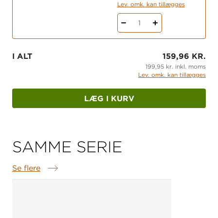
Lev. omk. kan tillægges
1
I ALT
159,96 KR.
199,95 kr. inkl. moms
Lev. omk. kan tillægges
LÆG I KURV
SAMME SERIE
Se flere
Samme serie