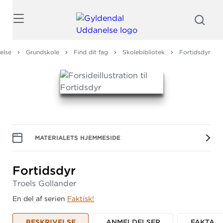
Søg
else
Grundskole
Find dit fag
Skolebibliotek
Fortidsdyr
MATERIALETS HJEMMESIDE
Fortidsdyr
Troels Gollander
En del af serien
Faktisk!
BESKRIVELSE
ANMELDELSER
FAKTA