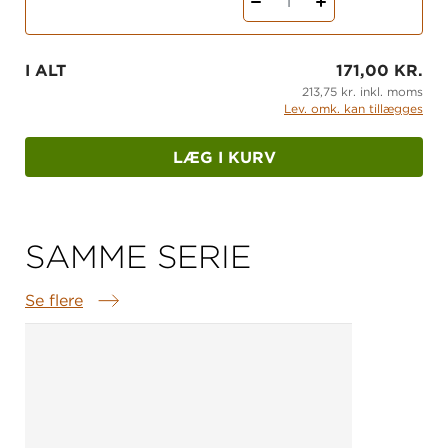
1
I ALT
171,00 KR.
213,75 kr. inkl. moms
Lev. omk. kan tillægges
LÆG I KURV
SAMME SERIE
Se flere
Samme serie