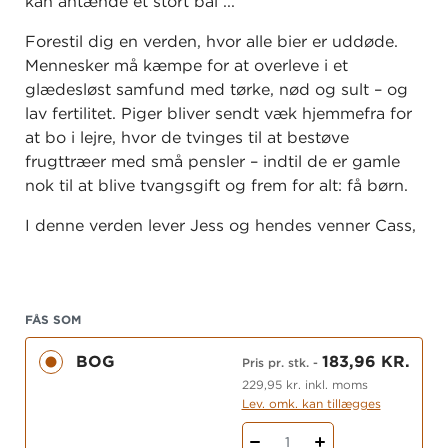
kan antænde et stort bål ...
Forestil dig en verden, hvor alle bier er uddøde.
Mennesker må kæmpe for at overleve i et
glædesløst samfund med tørke, nød og sult – og
lav fertilitet. Piger bliver sendt væk hjemmefra for
at bo i lejre, hvor de tvinges til at bestøve
frugttræer med små pensler – indtil de er gamle
nok til at blive tvangsgift og frem for alt: få børn.
I denne verden lever Jess og hendes venner Cass,
Deva og Ruth, undertrykte og magtesløse. De
drømmer om frihed, og det går op for Jess, at hun
måske er den, der kan gøre en forskel. Men kan én
14-årig pige virkelig ændre systemet og starte en
FÅS SOM
revolution ved hjælp af en pensel?
BOG
183,96 KR.
Pris pr. stk.
-
229,95 kr. inkl. moms
Lev. omk. kan tillægges
1