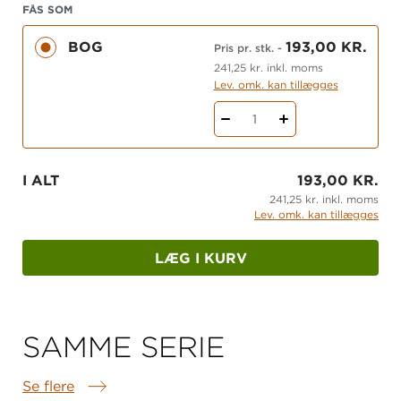
Hvert bind er en selvstændig historie om holdet
FÅS SOM
fra Kystby. Der er ny hovedperson i hvert bind, så
BOG
193,00 KR.
serien kommer rundt på hele banen. Næste bind i
Pris pr. stk.
-
serien hedder
Pinlige fædre.
http://gyldendal-
241,25 kr. inkl. moms
Lev. omk. kan tillægges
uddannelse.dk/grundskolen/skolebiblioteket/isbn13-
9788702167535/droemme-og-driblinger-pinlige-
1
faedre-nr-2
I ALT
193,00 KR.
241,25 kr. inkl. moms
Lev. omk. kan tillægges
LÆG I KURV
SAMME SERIE
Se flere
Samme serie