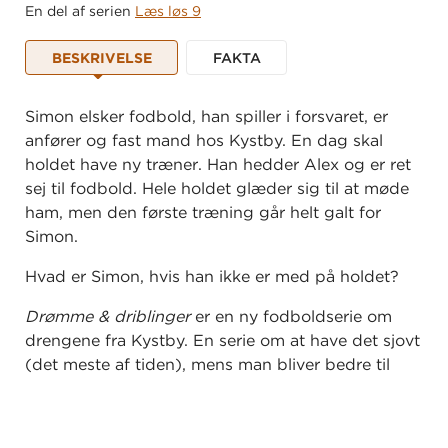
En del af serien
Læs løs 9
BESKRIVELSE
FAKTA
Simon elsker fodbold, han spiller i forsvaret, er
anfører og fast mand hos Kystby. En dag skal
holdet have ny træner. Han hedder Alex og er ret
sej til fodbold. Hele holdet glæder sig til at møde
ham, men den første træning går helt galt for
Simon.
Hvad er Simon, hvis han ikke er med på holdet?
Drømme & driblinger
er en ny fodboldserie om
drengene fra Kystby. En serie om at have det sjovt
(det meste af tiden), mens man bliver bedre til
fodbold. Alle har deres plads på banen, ingen kan
klare kampen alene.