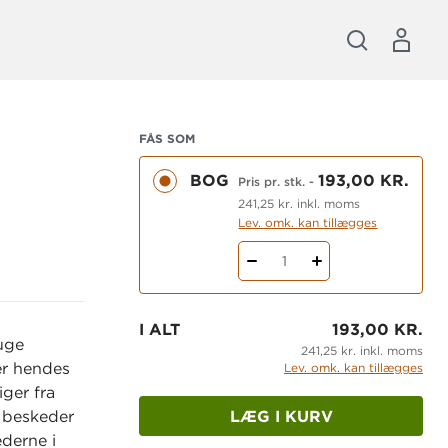
FÅS SOM
BOG
193,00 KR.
Pris pr. stk.
-
241,25 kr. inkl. moms
Lev. omk. kan tillægges
1
I ALT
193,00 KR.
uge
241,25 kr. inkl. moms
er hendes
Lev. omk. kan tillægges
ger fra
LÆG I KURV
e beskeder
ederne i