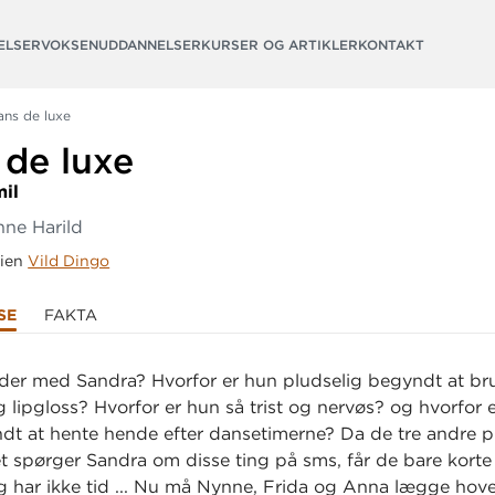
ELSER
VOKSENUDDANNELSER
KURSER OG ARTIKLER
KONTAKT
ans de luxe
 de luxe
mil
nne Harild
rien
Vild Dingo
SE
FAKTA
der med Sandra? Hvorfor er hun pludselig begyndt at br
 lipgloss? Hvorfor er hun så trist og nervøs? og hvorfor 
dt at hente hende efter dansetimerne? Da de tre andre pi
 spørger Sandra om disse ting på sms, får de bare kort
eg har ikke tid ... Nu må Nynne, Frida og Anna lægge hov