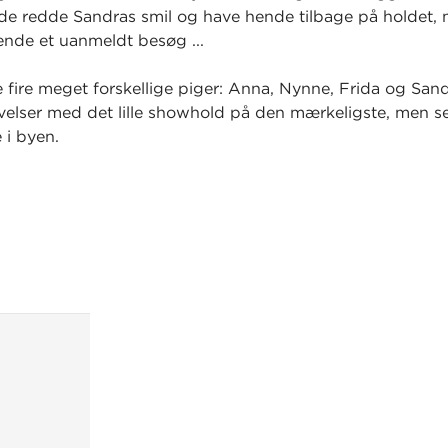
 de redde Sandras smil og have hende tilbage på holdet,
nde et uanmeldt besøg ...
fire meget forskellige piger: Anna, Nynne, Frida og San
velser med det lille showhold på den mærkeligste, men se
 i byen.