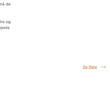
 må de
dra og
jeste
Se flere
Samme serie