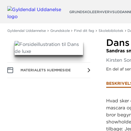
Søg
GRUNDSKOLE
ERHVERVSUDDANN
Gyldendal Uddannelse
Grundskole
Find dit fag
Skolebibliotek
D
Dans
Sandras s
Kirsten So
En del af se
MATERIALETS HJEMMESIDE
BESKRIVEL
Hvad sker 
mascara og
bror begyn
showholdet
tilbage: J