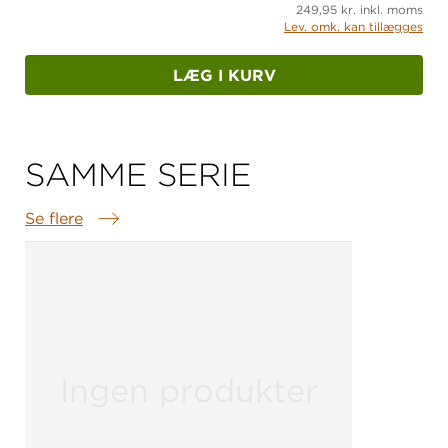
249,95 kr. inkl. moms
Lev. omk. kan tillægges
LÆG I KURV
SAMME SERIE
Se flere
Samme serie
Ingen produkter