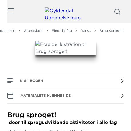
Søg
dannelse
Grundskole
Find dit fag
Dansk
Brug sproget!
KIG I BOGEN
MATERIALETS HJEMMESIDE
Brug sproget!
Ideer til sprogudviklende aktiviteter i alle fag