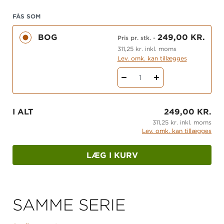
konkrete ideer til, hvordan du kan få mere sprog
FÅS SOM
ind i din undervisning, som fx
Følg sporene, Lav
en kopi, Zoom ind, Fiks fejlen, Trafiklyset
og
BOG
249,00 KR.
Pris pr. stk.
-
mange flere.
311,25 kr. inkl. moms
Lev. omk. kan tillægges
Bogen er en del af serien LÆRERGNISTER. Læs
mere om serien, og find via UNI-login gratis
1
supplerende materiale på
lærergnister.gyldendal.dk
I ALT
249,00 KR.
311,25 kr. inkl. moms
Lev. omk. kan tillægges
LÆG I KURV
SAMME SERIE