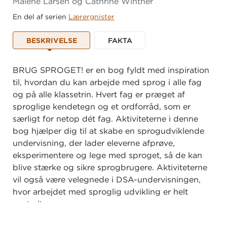
Malene Larsen og Cathrine Winther
En del af serien
Lærergnister
BESKRIVELSE
FAKTA
BRUG SPROGET! er en bog fyldt med inspiration
til, hvordan du kan arbejde med sprog i alle fag
og på alle klassetrin. Hvert fag er præget af
sproglige kendetegn og et ordforråd, som er
særligt for netop dét fag. Aktiviteterne i denne
bog hjælper dig til at skabe en sprogudviklende
undervisning, der lader eleverne afprøve,
eksperimentere og lege med sproget, så de kan
blive stærke og sikre sprogbrugere. Aktiviteterne
vil også være velegnede i DSA-undervisningen,
hvor arbejdet med sproglig udvikling er helt
centralt.
BRUG SPROGET! gennemgår 26 enkle og