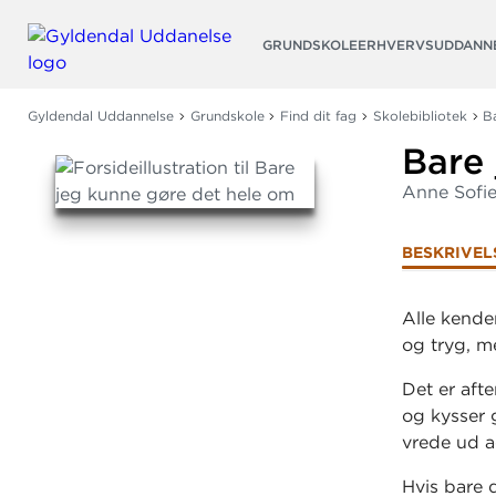
Søg
GRUNDSKOLE
ERHVERVSUDDANN
Gyldendal Uddannelse
Grundskole
Find dit fag
Skolebibliotek
B
Bare
Anne Sofi
BESKRIVEL
Alle kende
og tryg, m
Det er afte
og kysser 
vrede ud a
Hvis bare 