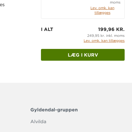
moms
les
Lev. omk. kan
tillægges
I ALT
199,96 KR.
249,95 kr. inkl. moms
Lev. omk. kan tillægges
LÆG I KURV
Gyldendal-gruppen
Alvilda