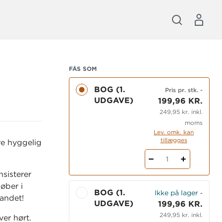
FÅS SOM
BOG (1.
Pris pr. stk.
-
UDGAVE)
199,96 KR.
249,95 kr. inkl.
moms
Lev. omk. kan
tillægges
re hyggelig
1
nsisterer
øber i
BOG (1.
Ikke på lager
-
vandet!
UDGAVE)
199,96 KR.
249,95 kr. inkl.
ver hørt.