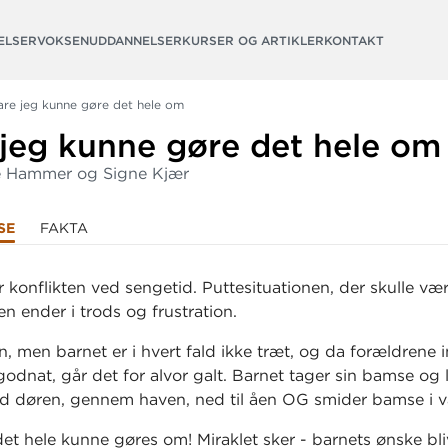
ELSER
VOKSENUDDANNELSER
KURSER OG ARTIKLER
KONTAKT
are jeg kunne gøre det hele om
 jeg kunne gøre det hele om
e Hammer og Signe Kjær
SE
FAKTA
r konflikten ved sengetid. Puttesituationen, der skulle væ
en ender i trods og frustration.
n, men barnet er i hvert fald ikke træt, og da forældrene i
godnat, går det for alvor galt. Barnet tager sin bamse og l
d døren, gennem haven, ned til åen OG smider bamse i 
det hele kunne gøres om! Miraklet sker - barnets ønske bli