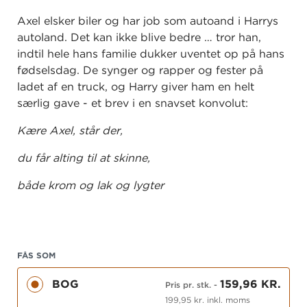
Axel elsker biler og har job som autoand i Harrys
autoland. Det kan ikke blive bedre … tror han,
indtil hele hans familie dukker uventet op på hans
fødselsdag. De synger og rapper og fester på
ladet af en truck, og Harry giver ham en helt
særlig gave - et brev i en snavset konvolut:
Kære Axel, står der,
du får alting til at skinne,
både krom og lak og lygter
både udenpå og indeni,
og Axel, det skinner
FÅS SOM
jo også lidt på mig,
BOG
159,96 KR.
Pris pr. stk.
-
derfor skal du ha’ præcis
199,95 kr. inkl. moms