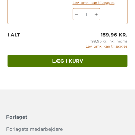
Lev. omk. kan tillægges
den bil, du ønsker dig.
1
Her er fortsættelsen til AXEL ELSKER BILER, fuld
af fart og glæde og kærlighed til vilde biler og
ord.
I ALT
159,96 KR.
199,95 kr. inkl. moms
Lev. omk. kan tillægges
LÆG I KURV
Forlaget
Forlagets medarbejdere