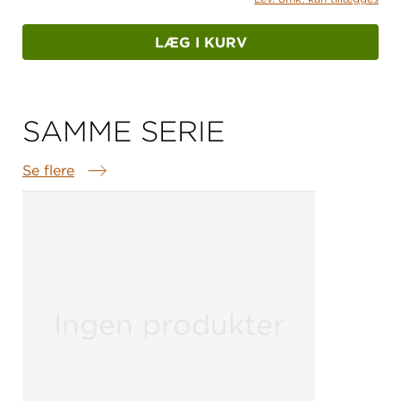
LÆG I KURV
SAMME SERIE
Se flere
Samme serie
Ingen produkter