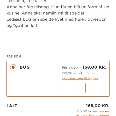
Lix-tal: 9, Let-tal: 16
Anna har fødselsdag. Hun får en blå uniform af sin
kusine. Anna skal nemlig gå til spejder.
Letlæst bog om spejderlivet med huler, dyrespor
og "gæt en lort".
FÅS SOM
BOG
168,00 KR.
Pris pr. stk.
-
210,00 kr. inkl. moms
Lev. omk. kan tillægges
1
I ALT
168,00 KR.
210,00 kr. inkl. moms
Lev. omk. kan tillægges