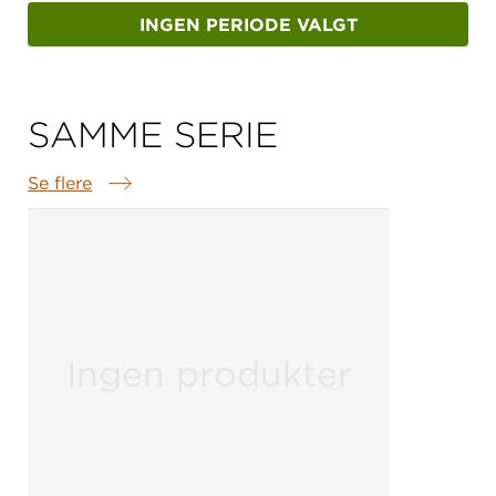
INGEN PERIODE VALGT
SAMME SERIE
Se flere
Samme serie
Ingen produkter