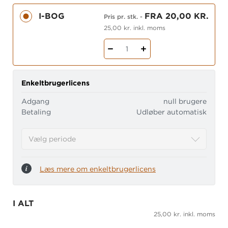
Fester
I-BOG
FRA 20,00 KR.
Pris pr. stk.
-
Samværsformer.
25,00 kr. inkl. moms
Alverdens dansk
har en meget ensartet og
1
genkendelig struktur, hvor hvert kapitel er bygget
op om et tema, der tilgodeser alle aldersgruppers
og begge køns interesser.
Enkeltbrugerlicens
Udgivelsen opfylder til fulde de faglige mål
Adgang
null brugere
i læreplanen for dansk som andetsprog på
Betaling
Udløber automatisk
basisniveau.
Vælg periode
Læs mere om enkeltbrugerlicens
I ALT
25,00 kr. inkl. moms