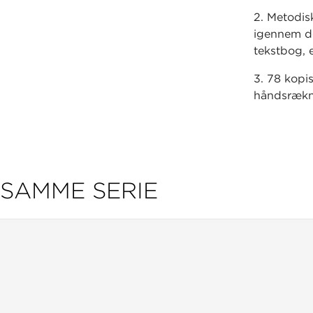
2. Metodisk
igennem de
tekstbog, 
3. 78 kopi
håndsrækni
Bemærk at
Elevfacit l
SAMME SERIE