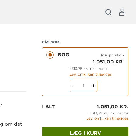
FÅS SOM
BOG
Pris pr. stk.
-
1.051,00 KR.
1.313,75 kr. inkl. moms
Lev. omk. kan tillægges
1
e
I ALT
1.051,00 KR.
1.313,75 kr. inkl. moms
Lev. omk. kan tillægges
og om det
LÆG I KURV