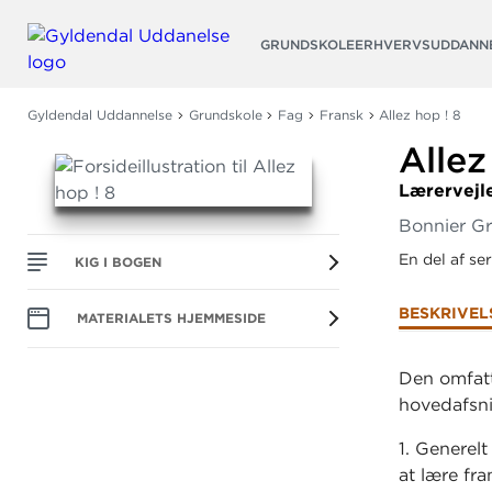
Søg
GRUNDSKOLE
ERHVERVSUDDANN
Gyldendal Uddannelse
Grundskole
Fag
Fransk
Allez hop ! 8
Allez
Lærervejl
Bonnier G
En del af se
KIG I BOGEN
BESKRIVEL
MATERIALETS HJEMMESIDE
Den omfatte
hovedafsni
1. Generel
at lære fra