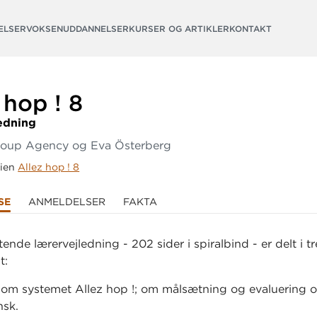
ELSER
VOKSENUDDANNELSER
KURSER OG ARTIKLER
KONTAKT
 hop ! 8
edning
roup Agency og Eva Österberg
rien
Allez hop ! 8
SE
ANMELDELSER
FAKTA
nde lærervejledning - 202 sider i spiralbind - er delt i tr
t:
t om systemet Allez hop !; om målsætning og evaluering 
nsk.