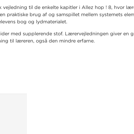
 vejledning til de enkelte kapitler i Allez hop ! 8, hvor læ
n praktiske brug af og samspillet mellem systemets elem
elevens bog og lydmaterialet.
sider med supplerende stof. Lærervejledningen giver en 
ng til læreren, også den mindre erfarne.
 der også er en hjemmeside
www.allezhop.gyldendal.dk
igger til download.