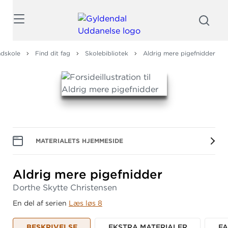
Søg
dskole
Find dit fag
Skolebibliotek
Aldrig mere pigefnidder
MATERIALETS HJEMMESIDE
Aldrig mere pigefnidder
Dorthe Skytte Christensen
En del af serien
Læs løs 8
BESKRIVELSE
EKSTRA MATERIALER
F