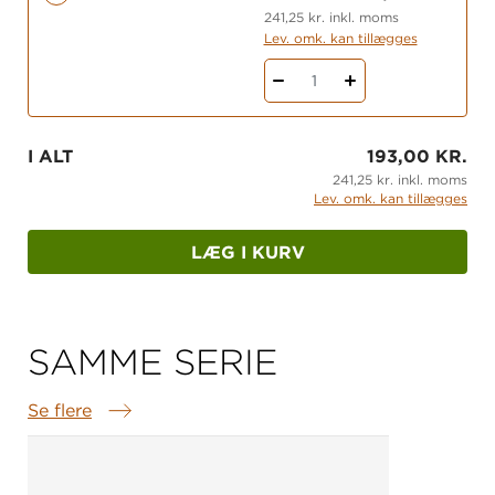
”Ekstramaterialer” nedenfor.
241,25 kr. inkl. moms
Lev. omk. kan tillægges
1
I ALT
193,00 KR.
241,25 kr. inkl. moms
Lev. omk. kan tillægges
LÆG I KURV
SAMME SERIE
Se flere
Samme serie