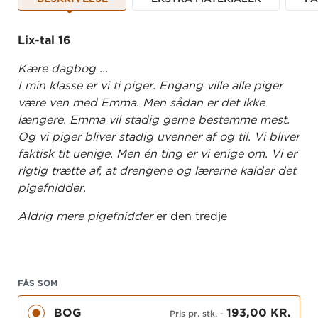
Lix-tal 16
Kære dagbog ...
I min klasse er vi ti piger. Engang ville alle piger
være ven med Emma. Men sådan er det ikke
længere. Emma vil stadig gerne bestemme mest.
Og vi piger bliver stadig uvenner af og til. Vi bliver
faktisk tit uenige. Men én ting er vi enige om. Vi er
rigtig trætte af, at drengene og lærerne kalder det
pigefnidder.
Aldrig mere pigefnidder
er den tredje
selvstændige bog om pigerne Muna, Ella, Emma,
Rosa, Freja, Anne, Ida, Alma, Mille og Mirah. I de
små historier følger vi pigernes liv, dilemmaer og
konfliktløsning i skolen og fritiden.
FÅS SOM
BOG
193,00 KR.
Find gratis læseforståelsesopgaver under fanen
Pris pr. stk.
-