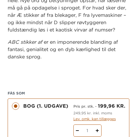
hele. Nye ord og betydninger opstår, når læserne
må gå på opdagelse i sproget. For hvad sker der,
når Æ stikker af fra blekager, F fra lyvemaskiner –
og ikke mindst når D slipper røvtyggeren
fuldstændig løs i et kaotisk virvar af numser?
ABC stikker af
er en imponerende blanding af
fantasi, genialitet og en dyb kærlighed til det
danske sprog.
FÅS SOM
BOG (1. UDGAVE)
199,96 KR.
Pris pr. stk.
-
249,95 kr. inkl. moms
Lev. omk. kan tillægges
1