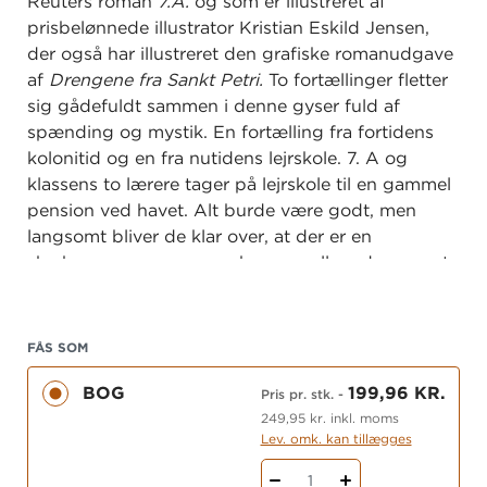
Reuters roman
7.A.
og som er illustreret af
prisbelønnede illustrator Kristian Eskild Jensen,
der også har illustreret den grafiske romanudgave
af
Drengene fra Sankt Petri.
To fortællinger fletter
sig gådefuldt sammen i denne gyser fuld af
spænding og mystik. En fortælling fra fortidens
kolonitid og en fra nutidens lejrskole. 7. A og
klassens to lærere tager på lejrskole til en gammel
pension ved havet. Alt burde være godt, men
langsomt bliver de klar over, at der er en
skæbnesvanger sammenhæng mellem dem og et
skib, der engang forsvandt. Kommer de mon
nogensinde hjem igen?
FÅS SOM
BOG
199,96 KR.
Pris pr. stk.
-
249,95 kr. inkl. moms
Lev. omk. kan tillægges
1