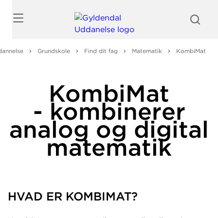
Søg
dannelse
Grundskole
Find dit fag
Matematik
KombiMat
KombiMat
- kombinerer
analog og digital
matematik
HVAD ER KOMBIMAT?