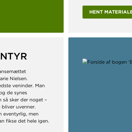
HENT MATERIALE
ENTYR
sansemættet
rie Nielsen.
edste veninder. Man
og de synes
en så sker der noget –
 bliver uvenner.
n eventyrlig, men
an fikse det hele igen.