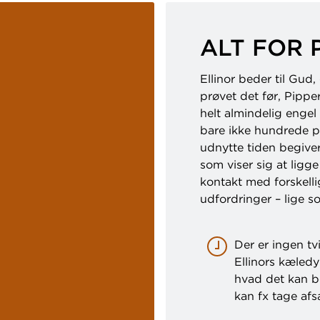
ALT FOR 
Ellinor beder til Gud,
prøvet det før, Pippe
helt almindelig engel
bare ikke hundrede pro
udnytte tiden begive
som viser sig at ligg
kontakt med forskelli
udfordringer – lige s
Der er ingen tv
Ellinors kæled
hvad det kan b
kan fx tage af