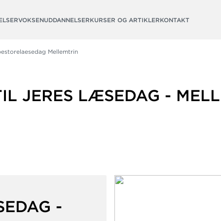
ELSER
VOKSENUDDANNELSER
KURSER OG ARTIKLER
KONTAKT
storelaesedag Mellemtrin
TIL JERES LÆSEDAG - MEL
SEDAG -