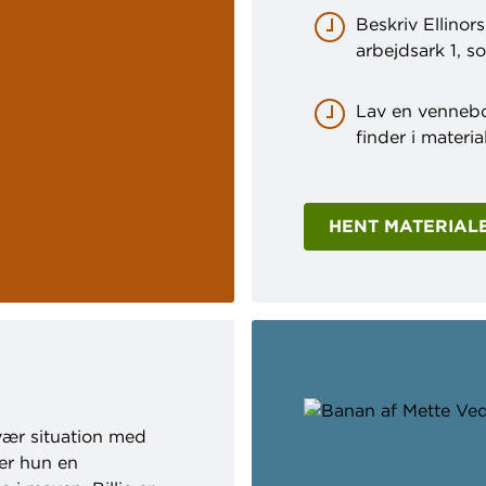
Beskriv Ellinor
arbejdsark 1, s
Lav en vennebo
finder i materia
HENT MATERIALE
svær situation med
er hun en