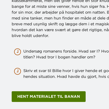
klassekammerat, men det giver hende en stor knude 
bange for at miste sine venner, hvis hun siger fra
for sin mor, der arbejder på hospitalet om natten. Bi
med sine tanker, men hun finder en måde at dele d
breve med usynlig skrift og lægge dem i et magisk
hvordan det kan være svært at gøre det rigtige, nå
blive holdt udenfor.
Undersøg romanens forside. Hvad ser I? Hvor
titlen? Hvad tror I bogen handler om?
Skriv et svar til Billie hvor I giver hende et go
hendes situation. Hvad havde du gjort, hvis
HENT MATERIALET TIL BANAN