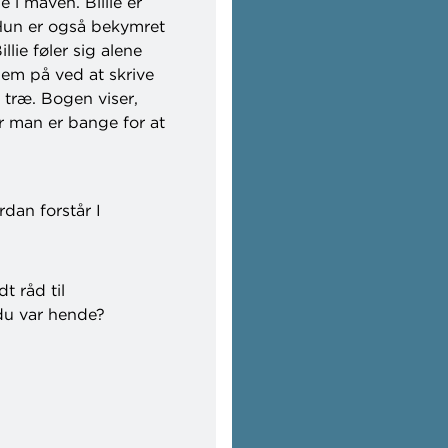
i maven. Billie er
. Hun er også bekymret
llie føler sig alene
em på ved at skrive
 træ. Bogen viser,
r man er bange for at
dan forstår I
dt råd til
 du var hende?