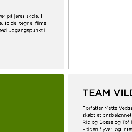
er på jeres skole. I
, folde, tegne, filme,
med udgangspunkt i
TEAM VI
Forfatter Mette Vedsø
skabt et prisbelønne
Rio og Bosse og Tof 
– tiden flyver, og in