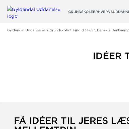
Søg
GRUNDSKOLE
ERHVERVSUDDANN
Gyldendal Uddannelse
Grundskole
Find dit fag
Dansk
Denkaempe
IDÉER 
FÅ IDÉER TIL JERES LÆ