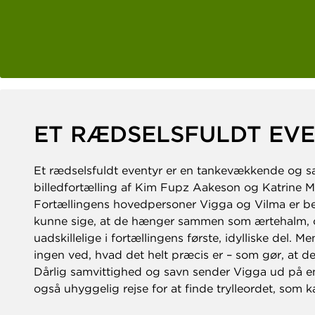
ET RÆDSELSFULDT EV
Et rædselsfuldt eventyr er en tankevækkende og 
billedfortælling af Kim Fupz Aakeson og Katrine Ma
Fortællingens hovedpersoner Vigga og Vilma er b
kunne sige, at de hænger sammen som ærtehalm, 
uadskillelige i fortællingens første, idylliske del. M
ingen ved, hvad det helt præcis er – som gør, at de
Dårlig samvittighed og savn sender Vigga ud på e
også uhyggelig rejse for at finde trylleordet, som k