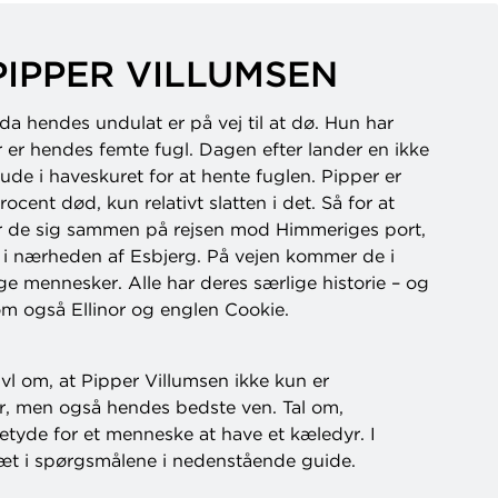
PIPPER VILLUMSEN
 da hendes undulat er på vej til at dø. Hun har
r er hendes femte fugl. Dagen efter lander en ikke
 ude i haveskuret for at hente fuglen. Pipper er
cent død, kun relativt slatten i det. Så for at
r de sig sammen på rejsen mod Himmeriges port,
e i nærheden af Esbjerg. På vejen kommer de i
ge mennesker. Alle har deres særlige historie – og
om også Ellinor og englen Cookie.
ivl om, at Pipper Villumsen ikke kun er
yr, men også hendes bedste ven. Tal om,
etyde for et menneske at have et kæledyr. I
sæt i spørgsmålene i nedenstående guide.