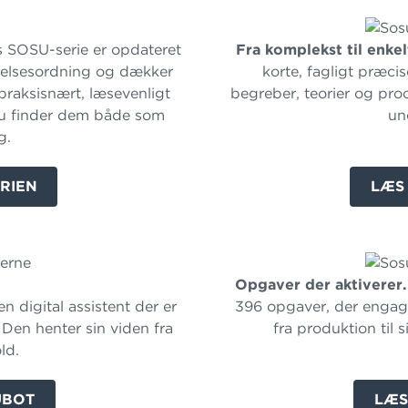
 SOSU-serie er opdateret
Fra komplekst til enkel
nelsesordning og dækker
korte, fagligt præcis
 praksisnært, læsevenligt
begreber, teorier og pro
Du finder dem både som
un
g.
RIEN
LÆS
Opgaver der aktiverer.
n digital assistent der er
396 opgaver, der engage
 Den henter sin viden fra
fra produktion til 
ld.
UBOT
LÆS