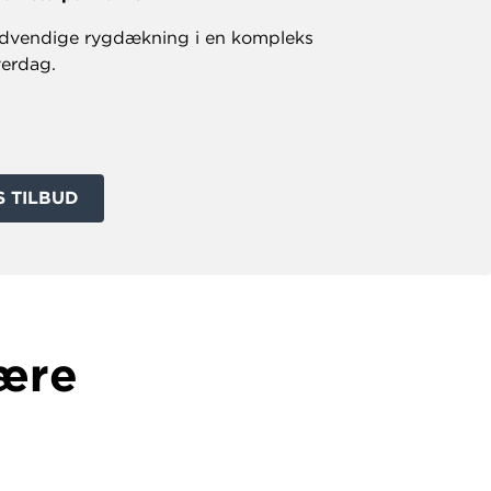
ødvendige rygdækning i en kompleks
erdag.
S TILBUD
være
å