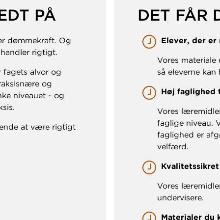
ÆDT PÅ
DET FÅR 
er dømmekraft. Og
Elever, der er 
andler rigtigt.
Vores materiale 
 fagets alvor og
så eleverne kan h
raksisnære og
Høj faglighed t
nke niveauet - og
sis.
Vores læremidle
faglige niveau. V
nde at være rigtigt
faglighed er af
velfærd.
Kvalitetssikret
Vores læremidle
undervisere.
Materialer du 