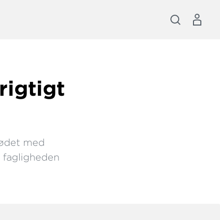
rigtigt
 mødet med
i fagligheden