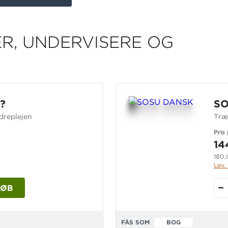
R, UNDERVISERE OG
?
SO
dreplejen
Træ
Pris 
14
180,
Lev.
KØB
FÅS SOM
BOG