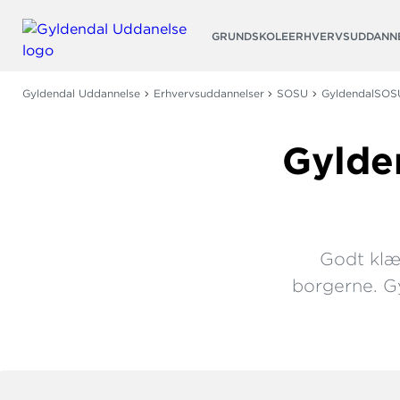
Søg
GRUNDSKOLE
ERHVERVSUDDANN
Gyldendal Uddannelse
Erhvervsuddannelser
SOSU
GyldendalSOS
Gylden
Godt klæd
borgerne. Gy