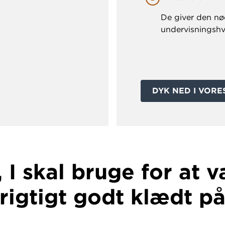
De giver den n
undervisningshv
DYK NED I VORE
, I skal bruge for at 
rigtigt godt klædt p