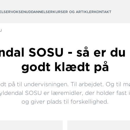
ELSER
VOKSENUDDANNELSER
KURSER OG ARTIKLER
KONTAKT
U
dal SOSU - så er du 
godt klædt på
t på til undervisningen. Til arbejdet. Og til
ldendal SOSU er læremidler, der holder fast 
og giver plads til forskellighed.