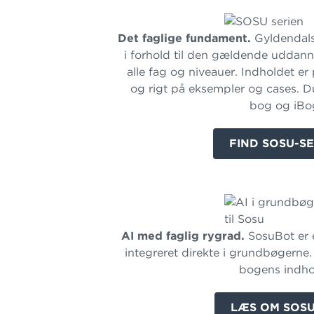
Det faglige fundament.
Gyldendals
i forhold til den gældende uddan
alle fag og niveauer. Indholdet er
og rigt på eksempler og cases. 
bog og iBo
FIND SOSU-SE
AI med faglig rygrad.
SosuBot er e
integreret direkte i grundbøgerne.
bogens indho
LÆS OM SOS