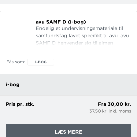
SAMF
G
(I-
avu SAMF D (i-bog)
BOG)
Endelig et undervisningsmateriale til
samfundsfag lavet specifikt til avu. avu
SAMF D henvender sig til almen
voksenuddannelse og dækker kravene
på niveau D i vejledningen til avu-
Fås som
I-BOG
bekendtgørelsen fra 2017. Kernestoffet
består af ni dele: Demokrati og
beslutninger Det politiske system
i-bog
Aktuelle politiske problemstill
Pris pr. stk.
Fra 30,00 kr.
37,50 kr. inkl. moms
OM
LÆS MERE