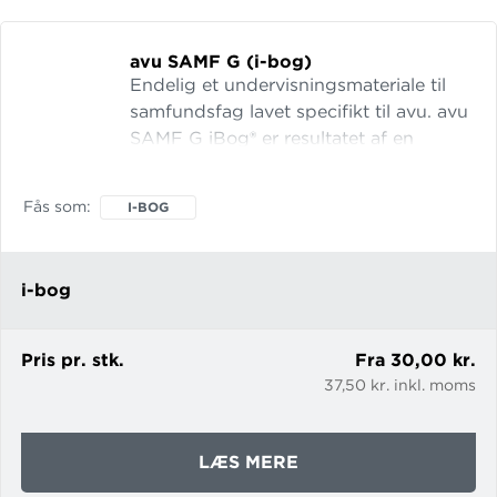
AVU
avu SAMF G (i-bog)
Endelig et undervisningsmateriale til
samfundsfag lavet specifikt til avu. avu
SAMF G iBog® er resultatet af en
grundig sproglig bearbejdelse, blandt
andet med bistand fra en læsevejleder
Fås som
I-BOG
og med inddragelse af undervisere.
Hvert kapitel og afsnit i denne iBog®
indledes med fokusspørgsmål, der
i-bog
lægger op til diskussion og motiverer
til refleksion. Hvert kapitel har desuden
en opsummering af vig
Pris pr. stk.
Fra 30,00 kr.
37,50 kr. inkl. moms
OM
LÆS MERE
AVU