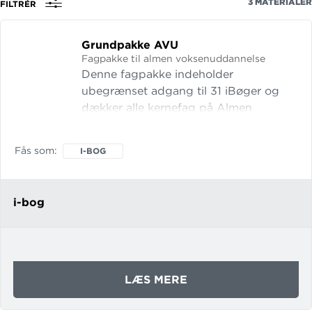
3
MATERIALER
FILTRÉR
fag,
forfatter
Grundpakke AVU
eller
Fagpakke til almen voksenuddannelse
isbn
Denne fagpakke indeholder
ubegrænset adgang til 31 iBøger og
dækker alle kernefag på Almen
Voksenuddannelse (AVU). Pakken
indeholder iBøger til disse fag: Dansk
Fås som
I-BOG
Dansk som andetsprog Engelsk
Grundlæggende IT Matematik
Naturvidenskab Samarbejde og
i-bog
kommun
OM
LÆS MERE
GRUNDPAKKE