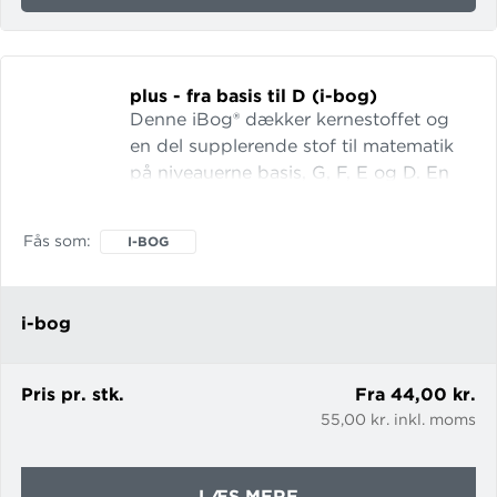
SPROGLIG
MATEMATIK
(I-
BOG)
plus - fra basis til D (i-bog)
Denne iBog® dækker kernestoffet og
en del supplerende stof til matematik
på niveauerne basis, G, F, E og D. En
grundig gennemgang af teori bliver
fulgt op af talrige eksempler, opgaver
Fås som
I-BOG
og interaktivitet. Hvor det er relevant,
er brugen af regneark er integreret tæt,
og en lang række videoklip supplerer
i-bog
teksten. Et tilhørende målskema i
udgivelsen synliggør for kursisterne,
hvad de skal kunne, nå
Pris pr. stk.
Fra 44,00 kr.
55,00 kr. inkl. moms
OM
LÆS MERE