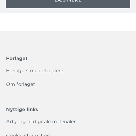
PLUS
-
FRA
BASIS
TIL
D
(I-
BOG)
Forlaget
Forlagets medarbejdere
Om forlaget
Nyttige links
Adgang til digitale materialer
Cookieinformation