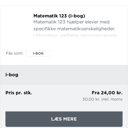
AVU
Matematik 123 (i-bog)
Matematik 123 hjælper elever med
specifikke matematikvanskeligheder.
Udgivelsen omfatter gennemprøvede
øvelser, lege og opgaver, som berører
eksempelvis grundlæggende
Fås som
I-BOG
talforståelse, de fire regnearter,
ligninger og meget andet. En del af
øvelserne er interaktive, og de kan
i-bog
både indgå i den daglige undervisning
og i elevernes selvstændige arbejde i
timen eller derhjemme.
Pris pr. stk.
Fra 24,00 kr.
30,00 kr. inkl. moms
OM
LÆS MERE
MATEMATIK