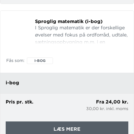
123
(I-
BOG)
Sproglig matematik (i-bog)
I Sproglig matematik er der forskellige
øvelser med fokus på ordforråd, udtale,
sætningsopbygning m.m. i en
matematisk sammenhæng. Eleverne og
kursisterne kan øve sig i at læse, skrive,
Fås som
I-BOG
tale og lytte i matematik med
udgangspunkt i emnerne: Førfaglige
ord Regningsarterne Brøker Procent
i-bog
Pris pr. stk.
Fra 24,00 kr.
30,00 kr. inkl. moms
OM
LÆS MERE