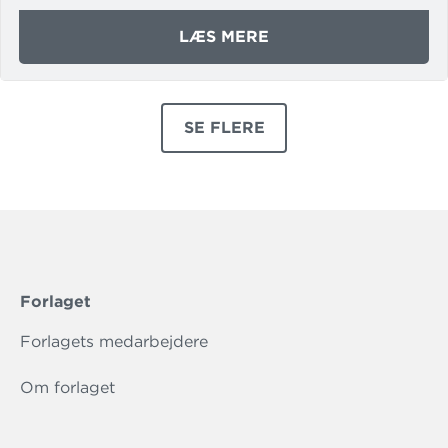
OM
LÆS MERE
KOLORIT
7.
KLASSE,
SE FLERE
LÆRERENS
PRODUKTER
BOG
Forlaget
Forlagets medarbejdere
Om forlaget