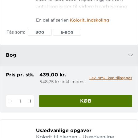
antal kopisider til videre bearbejdning
af emnerne, projektarbejdssider, der
En del af serien
Kolorit. Indskoling
giver mulighed for at anvende
matematikken i tematisk sammenhæng
Fås som
BOG
E-BOG
og evalueringssider til den løbende
evaluering.
Bog
e-bog
Pris pr. stk.
439,00 kr.
Lev. omk. kan tillægges
548,75 kr. inkl. moms
KØB
1
Usædvanlige opgaver
Kolorit til hjernen - Usædvanlige