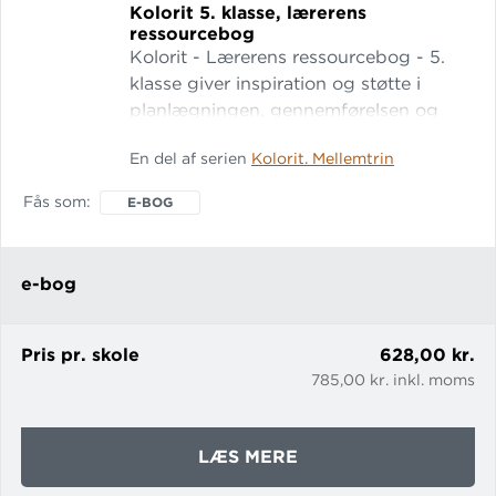
Kolorit 5.
klasse, lærerens
ressourcebog
Kolorit - Lærerens ressourcebog - 5.
klasse giver inspiration og støtte i
planlægningen, gennemførelsen og
evalueringen af undervisningen. I
En del af serien
Kolorit. Mellemtrin
ressourcebogen findes: generel
vejledning om arbejdet med brøker,
Fås som
E-BOG
decimaltal og procent på mellemtrinnet
side-til-side vejledning facitliste
kopiark
e-bog
Pris pr. skole
628,00 kr.
785,00 kr. inkl. moms
OM
LÆS MERE
KOLORIT