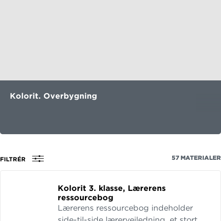
Kolorit. Overbygning
57
MATERIALER
FILTRÉR
Kolorit 3.
klasse, Lærerens
ressourcebog
Lærerens ressourcebog indeholder
side-til-side lærervejledning, et stort