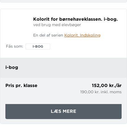
5.
KLASSE,
LÆRERENS
Kolorit for børnehaveklassen.
i-bog.
RESSOURCEBOG
ved brug med elevbøger
En del af serien
Kolorit. Indskoling
Fås som
I-BOG
i-bog
Pris pr. klasse
152,00 kr./år
190,00 kr. inkl. moms
OM
LÆS MERE
KOLORIT
FOR