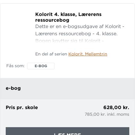
BØRNEHAVEKLASSE
I-
Kolorit 4.
klasse, Lærerens
BOG.
ressourcebog
Dette er en e-bogsudgave af Kolorit -
Lærerens ressourcebog - 4. klasse.
Bogen knytter sig til Kolorit -
matematik for 4. klasse - grundbog og
En del af serien
Kolorit. Mellemtrin
giver inspiration og støtte i
planlægningen, gennemførelsen og
Fås som
E-BOG
evalueringen af undervisningen. I
ressourcebogen findes: generel
vejledning om
e-bog
matematikundervisningen på
mellemtrinnet
Pris pr. skole
628,00 kr.
785,00 kr. inkl. moms
OM