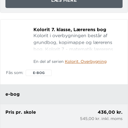
LÆS MERE
KOLORIT
4.
KLASSE,
LÆRERENS
Kolorit 7.
klasse, Lærerens bog
RESSOURCEBOG
Kolorit i overbygningen består af
grundbog, kopimappe og lærerens
bog. Kolorit 7 - matematik lærerens
bog består af en indledning og en
En del af serien
Kolorit. Overbygning
side-til-side vejledning. I indledningen
gives en beskrivelse af opbygningen i
Fås som
E-BOG
grundbogen, herunder hvordan der
arbejdes med målsætning og
evaluering. Side-til-side vejledningen til
e-bog
hvert kapitel indeh
Pris pr. skole
436,00 kr.
545,00 kr. inkl. moms