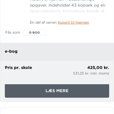
opgaver, indeholder 43 kopiark og en
lærervejledning. Kopiarkene består af
selvstændige og udfordrende opgaver,
En del af serien
Kolorit til hjernen
hvor eleverne arbejder undersøgende
og eksperimenterende med faglige
Fås som
E-BOG
aktiviteter inden for tal og algebra,
geometri og kommunikation og
problemløsning. Opgaverne tager
e-bog
udgangspunkt i kendte faglige
begreber, men her er de præsen
Pris pr. skole
425,00 kr.
531,25 kr. inkl. moms
OM
LÆS MERE
USÆDVANLIGE
OPGAVER