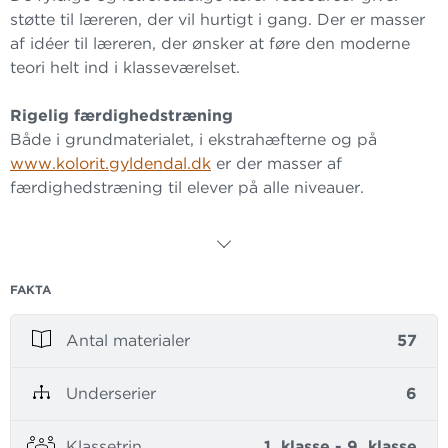
støtte til læreren, der vil hurtigt i gang. Der er masser
af idéer til læreren, der ønsker at føre den moderne
teori helt ind i klasseværelset.
Rigelig færdighedstræning
Både i grundmaterialet, i ekstrahæfterne og på
www.kolorit.gyldendal.dk
er der masser af
færdighedstræning til elever på alle niveauer.
Lever op til alle nye krav
Kolorit
lever op til Fælles Mål og alle krav om
problemløsning og differentieret undervisning.
FAKTA
Inspirerende undervisning og engagerede elever
Antal materialer
57
Det farvestrålende materiale slår tonen an til en kreativ
undervisning og lærerressourcernes mange idéer til
Underserier
6
spændende, problemløsende undervisning giver
engagement og bedre forståelse.
Klassetrin
1. klasse - 9. klasse