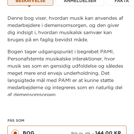
BESKRIVELSE
ANMELDELSER
FAKTA
Denne bog viser, hvordan musik kan anvendes af
medarbejdere i demensomsorgen, og den giver
dig indsigt i, hvordan musikalsk samvær kan
bruges på en faglig bevidst måde.
Bogen tager udgangspunkt i begrebet PAMI,
Personafstemte musikalske interaktioner, hvor
musik ses som en gensidig udfoldelse og således
meget mere end envejs underholdning. Det
langsigtede mål med PAMI er at kunne støtte
medarbejderne og integreres som en naturlig del
af demensomsorgen.
Bogen er en fagbog skrevet til professionelle
omsorgsgivere og undervisere, men også til
pårørende der ønsker mere viden om, hvordan de
FÅS SOM
kan bruge musik og/eller få et sprog for det de
BOG
144,00 KR.
Pris pr. stk.
-