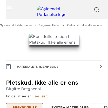
Søg
Gyldendal Uddannelse
Søgeresultater
Pletskud. Ikke alle er ens
MATERIALETS HJEMMESIDE
Pletskud.
Ikke alle er ens
Birgitte Bregnedal
En del af serien
Læs løs 5
BESKRIVELSE
EKSTRA MATERIALER
F