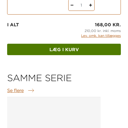
1
I ALT
168,00 KR.
210,00 kr. inkl. moms
Lev. omk. kan tillægges
LÆG I KURV
SAMME SERIE
Se flere
Samme serie