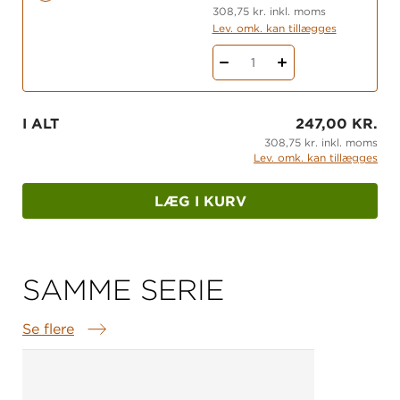
308,75 kr. inkl. moms
genrer med CL
, hvor der kastes lys på
Lev. omk. kan tillægges
overordnede genreformater i arbejdet med
litteratur på mellemtrinnet. Bag forkortelsen CL
1
gemmer sig ordene
Cooperative
og
Collaborative
Learning
- her i en nyudviklet, dansk form, hvor et
I ALT
247,00 KR.
danskfagligt indhold er koblet på grundtanken
308,75 kr. inkl. moms
om, at eleverne konstruerer viden sammen.
Lev. omk. kan tillægges
LÆG I KURV
SAMME SERIE
Se flere
Samme serie