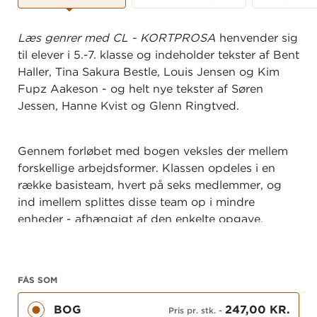
Læs genrer med CL - KORTPROSA
henvender sig
til elever i 5.-7. klasse og indeholder tekster af Bent
Haller, Tina Sakura Bestle, Louis Jensen og Kim
Fupz Aakeson - og helt nye tekster af Søren
Jessen, Hanne Kvist og Glenn Ringtved.
Gennem forløbet med bogen veksles der mellem
forskellige arbejdsformer. Klassen opdeles i en
række basisteam, hvert på seks medlemmer, og
ind imellem splittes disse team op i mindre
enheder - afhængigt af den enkelte opgave.
Efterhånden som eleverne læser og arbejder med
teksterne, stykker de selv brikkerne sammen til en
definition af kortprosa som genre.
FÅS SOM
BOG
247,00 KR.
Pris pr. stk.
-
Bogen er den myeste udgivelse i serien
Læs