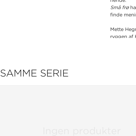
hende.
Små frø
ha
finde men
Mette Hegn
ryggen af
SAMME SERIE
Ingen produkter