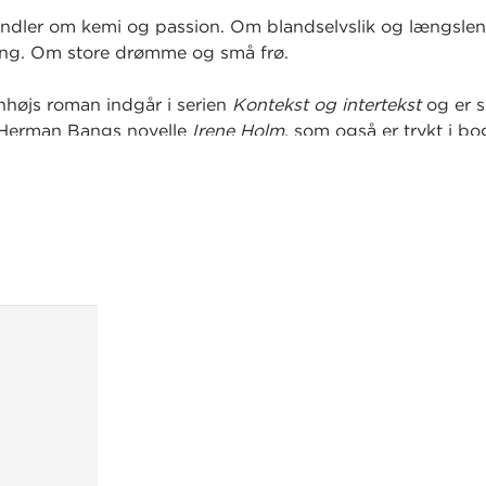
ndler om kemi og passion. Om blandselvslik og længslen 
ing. Om store drømme og små frø.
højs roman indgår i serien
Kontekst og intertekst
og er 
 Herman Bangs novelle
Irene Holm
, som også er trykt i bo