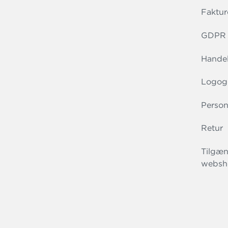
Faktur
GDPR r
Handel
Logog
Person
Retur
Tilgæn
websh