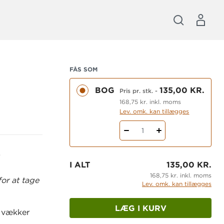
FÅS SOM
BOG
135,00 KR.
Pris pr. stk.
-
168,75 kr. inkl. moms
Lev. omk. kan tillægges
1
g
I ALT
135,00 KR.
168,75 kr. inkl. moms
for at tage
Lev. omk. kan tillægges
LÆG I KURV
r vækker