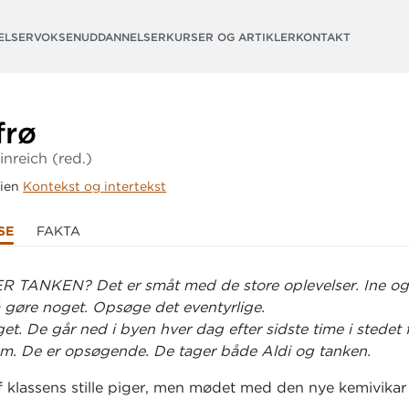
ELSER
VOKSENUDDANNELSER
KURSER OG ARTIKLER
KONTAKT
frø
inreich
(red.)
rien
Kontekst og intertekst
SE
FAKTA
R TANKEN? Det er småt med de store oplevelser. Ine o
 gøre noget. Opsøge det eventyrlige.
et. De går ned i byen hver dag efter sidste time i stedet 
m. De er opsøgende. De tager både Aldi og tanken.
af klassens stille piger, men mødet med den nye kemivika