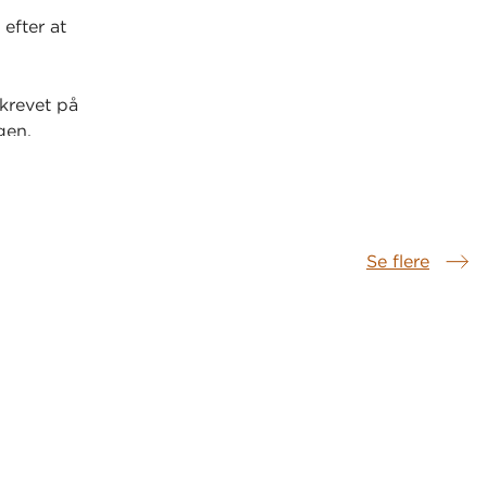
efter at
skrevet på
gen.
Se flere
Samme serie