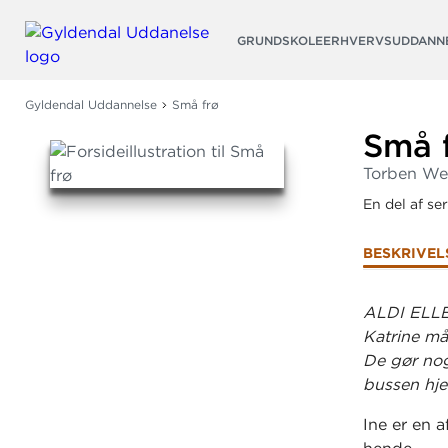
Søg
GRUNDSKOLE
ERHVERVSUDDANN
Gyldendal Uddannelse
Små frø
Små 
Torben We
En del af se
BESKRIVEL
ALDI ELLE
Katrine må
De gør nog
bussen hje
Ine er en 