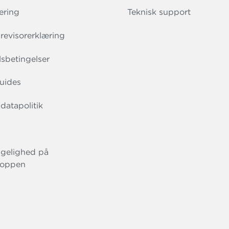
ering
Teknisk support
evisorerklæring
sbetingelser
uides
datapolitik
gelighed på
oppen