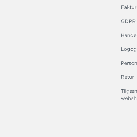
Faktur
GDPR r
Handel
Logog
Person
Retur
Tilgæn
websh