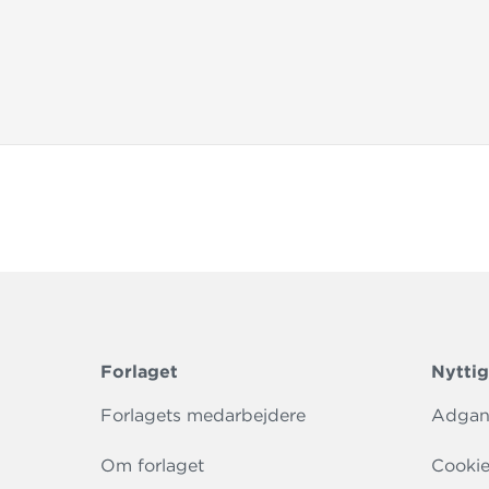
være læser
- Julie Ar
»Susanne F
virkelig go
- uden at d
- Mark Lie
Forlaget
Nyttig
Forlagets medarbejdere
Adgang
Om forlaget
Cookie