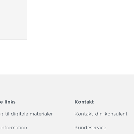
e til serien om Selfie Simon.«
ndrup,
Lektør
oldberg fanger rigtig godt hvad det hele handler om, og
d til at benytte et sprog der får læseren til at overveje k
et bliver en løftet pegefinger.«
bst,
drengetiltjeneste.
e links
Kontakt
 til digitale materialer
Kontakt-din-konsulent
information
Kundeservice