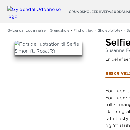
Søg
GRUNDSKOLE
ERHVERVSUDDANN
Gyldendal Uddannelse
Grundskole
Find dit fag
Skolebibliotek
S
Selfi
Susanne F
En del af se
BESKRIVEL
YouTube-st
YouTuber m
rolle i ma
skildring 
fat i tids
og YouTub