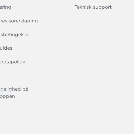
ering
Teknisk support
evisorerklæring
sbetingelser
uides
datapolitik
gelighed på
oppen