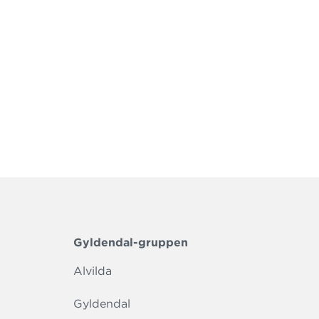
 hun er
onsekvenser
Gyldendal-gruppen
Alvilda
Gyldendal