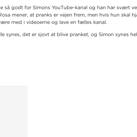
ke så godt for Simons YouTube-kanal og han har svært ve
Rosa mener, at pranks er vejen frem, men hvis hun skal hjæ
ære med i videoerne og lave en fælles kanal.
le synes, det er sjovt at blive pranket, og Simon synes hel
vt, at mange af deres følgere begynder at hate på ham o
t er både Guldtube-indstillingen og deres venskab i fare
 gøre op med sig selv: Kan man pranke andre, hvis man 
 at blive til grin?
n ft. Rosa®
er en fortsættelse af
Selfie-Simon
, som udkom
2017. Bogen ramte plet hos sin målgruppe, de 8-12 årig
), der i høj grad kan identificere sig med Simon og hans 
t YouTuber og vinde Guldtuben.
river:
 i serien om Selfie Simon og hans youtube kanal - nu fea
gle pranks. Men skal man pranke andre, hvis man ikke se
live pranket? […] Emnet er aktuelt og vedkommende og de