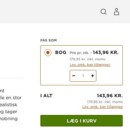
FÅS SOM
BOG
143,96 KR.
Pris pr. stk.
-
179,95 kr. inkl. moms
Lev. omk. kan tillægges
1
mt
I ALT
143,96 KR.
le en stor
179,95 kr. inkl. moms
alistisk
Lev. omk. kan tillægges
og tager
rmobning
LÆG I KURV