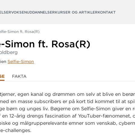
ELSER
VOKSENUDDANNELSER
KURSER OG ARTIKLER
KONTAKT
elfie-Simon ft. Rosa(R)
e-Simon ft.
Rosa(R)
oldberg
rien
Selfie-Simon
SE
FAKTA
jerner, egen kanal og drømmen om selv at blive en berø
ed en masse subscribers er på kort tid kommet til at spil
nge børn og unges liv. Bøgerne om Selfie-Simon giver en re
af en 12-årig drengs fascination af YouTuber-fænomenet, 
typiske og målgrupperelevante emner som venskab, cybe
e-challenges.