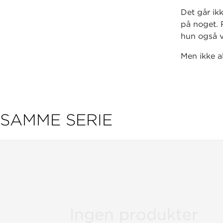
Det går ik
på noget. 
hun også v
Men ikke al
det er sjo
Rosa. Snar
og Rosa må
er villig til
SAMME SERIE
Selfie-Simo
september 
(og piger!
blive kend
Pressen sk
»En ny bog
Rosa og no
Ingen produkter
klare at b