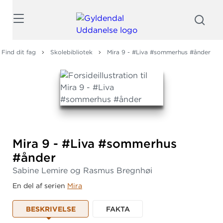
Søg
Find dit fag
Skolebibliotek
Mira 9 - #Liva #sommerhus #ånder
Mira 9 - #Liva #sommerhus
#ånder
Sabine Lemire og Rasmus Bregnhøi
En del af serien
Mira
BESKRIVELSE
FAKTA