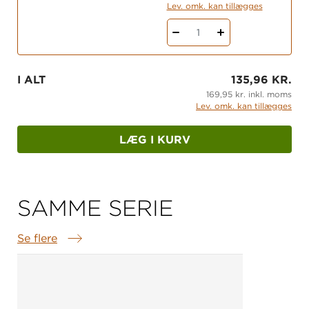
Lev. omk. kan tillægges
1
I ALT
135,96 KR.
169,95 kr. inkl. moms
Lev. omk. kan tillægges
LÆG I KURV
SAMME SERIE
Se flere
Samme serie