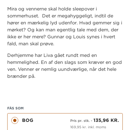
Mira og vennerne skal holde sleepover i
sommerhuset. Det er megahyggeligt, indtil de
hører en mærkelig lyd udenfor. Hvad gemmer sig i
mørket? Og kan man egentlig tale med dem, der
ikke er her mere? Gunnar og Louis synes i hvert
fald, man skal prøve.
Derhjemme har Liva gået rundt med en
hemmelighed. En af den slags som kræver en god
ven. Venner er nemlig uundværlige, når det hele
brænder på.
MIRA er en tegneserie om venskaber, familieliv og
om at blive stor med hundrede kilometer i timen.
Masser af skønne illustrationer af Rasmus
FÅS SOM
Bregnhøi
BOG
135,96 KR.
Pris pr. stk.
-
169,95 kr. inkl. moms