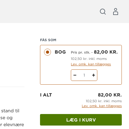
FÅS SOM
BOG
82,00 KR.
Pris pr. stk.
-
102,50 kr. inkl. moms
Lev. omk. kan tillægges
1
I ALT
82,00 KR.
102,50 kr. inkl. moms
Lev. omk. kan tillægges
stand til
lse og
LÆG I KURV
or elevnære