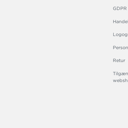
GDPR r
Handel
Logog
Person
Retur
Tilgæn
websh