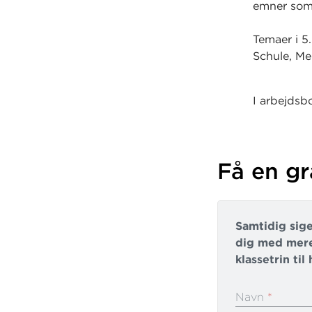
emner som 
Temaer i 5.
Schule, Mei
I arbejdsb
repetition
mangearted
der træner
Få en gr
Evaluering
nået målen
Samtidig sige
dig med mere
klassetrin ti
Navn
*