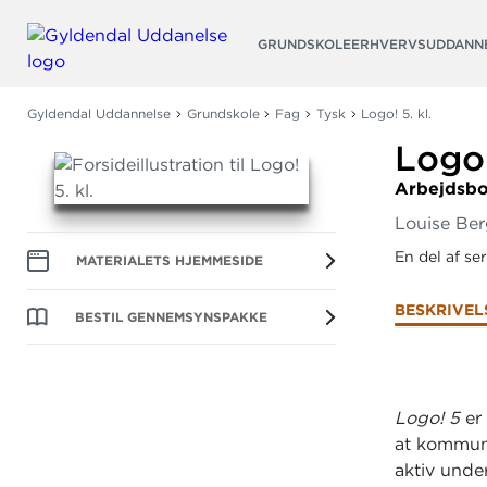
Søg
GRUNDSKOLE
ERHVERVSUDDANN
Gyldendal Uddannelse
Grundskole
Fag
Tysk
Logo! 5. kl.
Logo!
Arbejdsb
Louise Be
En del af se
MATERIALETS HJEMMESIDE
BESKRIVEL
BESTIL GENNEMSYNSPAKKE
Logo! 5
er 
at kommuni
aktiv under