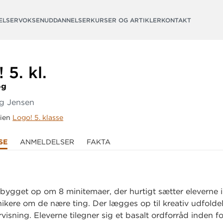
ELSER
VOKSENUDDANNELSER
KURSER OG ARTIKLER
KONTAKT
 5.
kl.
og
rg Jensen
rien
Logo! 5. klasse
SE
ANMELDELSER
FAKTA
bygget op om 8 minitemaer, der hurtigt sætter eleverne i 
kere om de nære ting. Der lægges op til kreativ udfolde
visning. Eleverne tilegner sig et basalt ordforråd inden f