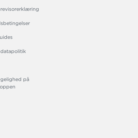
evisorerklæring
sbetingelser
uides
datapolitik
gelighed på
oppen