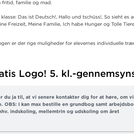
fritid, familie og mad.
 klasse: Das ist Deutsch!, Hallo und tschüss!, So sieht es a
ne Freizeit, Meine Familie, Ich habe Hunger og Tolle Tiere
ogen er der rige muligheder for elevernes individuelle tr
, især af det ordforråd, som de møder i tekstbogen. Opga
e, og den sidste opgave i hvert tema er en opgave i lytte
 elevernes begyndende lyttefærdighed.
atis Logo! 5. kl.-gennemsy
ssiderne giver eleverne mulighed for at vurdere, hvorvidt
e for undervisningen.
r du ja til, at vi senere kontakter dig for at høre, om v
. OBS: I kan max bestille en grundbog samt arbejdsbog
l hhv. indskoling, mellemtrin og udskoling om året