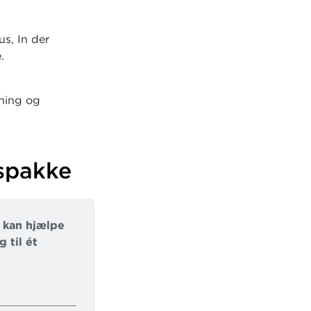
us, In der
.
æning og
verne er
forståelse,
nspakke
 de har
i kan hjælpe
 til ét